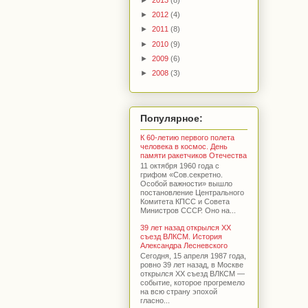
►
2012
(4)
►
2011
(8)
►
2010
(9)
►
2009
(6)
►
2008
(3)
Популярное:
К 60-летию первого полета
человека в космос. День
памяти ракетчиков Отечества
11 октября 1960 года с
грифом «Сов.секретно.
Особой важности» вышло
постановление Центрального
Комитета КПСС и Совета
Министров СССР. Оно на...
39 лет назад открылся XX
съезд ВЛКСМ. История
Александра Лесневского
Сегодня, 15 апреля 1987 года,
ровно 39 лет назад, в Москве
открылся XX съезд ВЛКСМ —
событие, которое прогремело
на всю страну эпохой
гласно...