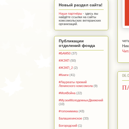
Новый раздел сайта!
Наши партнёры
- здесь вы
найдёте ссылки на сайты
комсомольских ветеранских
организаций.
Публикации
чет
отделений фонда
Ник
Чит
#БАМ50
(37)
#ЖЗКП
(50)
#ЖЗКП_2
(2)
#Книги
(41)
06.
#Лауреаты премий
П
Ленинского комсомола
(9)
#МояВойна
(22)
#МузеиМолодежныхДвижений
(10)
#топонимика
(43)
Балашихинское
(33)
Богородский
(1)