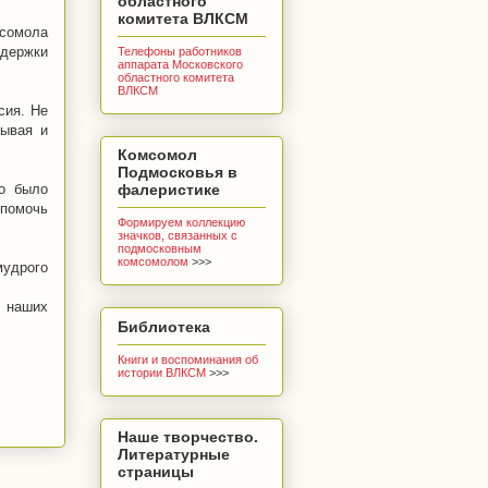
областного
комитета ВЛКСМ
мсомола
держки
Телефоны работников
аппарата Московского
областного комитета
ВЛКСМ
сия. Не
ывая и
Комсомол
Подмосковья в
ко было
фалеристике
 помочь
Формируем коллекцию
значков, связанных с
подмосковным
комсомолом
>>>
мудрого
в наших
Библиотека
Книги и воспоминания об
истории ВЛКСМ
>>>
Наше творчество.
Литературные
страницы