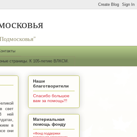
московья
Подмосковья"
Контакты
рные страницы. К 105-летию ВЛКСМ.
Наши
благотворители
Спасибо большое
вам за помощь!!!
Великой
в свет
 В ней
Материальная
датах,
помощь фонду
жием в
все они
«Фонд поддержки
ветеранов комсомола