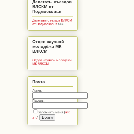
Делегаты съездов
ВЛСКМ от
Подмосковья
Делегаты съездов ВЛКСМ
от Подмосковья
>>>
Отдел научной
молодёжи МК
ВЛКСМ
Отдел научной молодёжи
МК ВЛКСМ
Почта
Логин:
Пароль:
запомнить меня
(
что
это
)