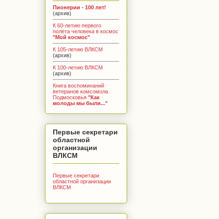
Пионерии - 100 лет!
(архив)
К 60-летию первого
полета человека в космос
"Мой космос"
К 105-летию ВЛКСМ
(архив)
К 100-летию ВЛКСМ
(архив)
Книга воспоминаний
ветеранов комсомола
Подмосковья
"Как
молоды мы были..."
Первые секретари
областной
организации
ВЛКСМ
Первые секретари
областной организации
ВЛКСМ