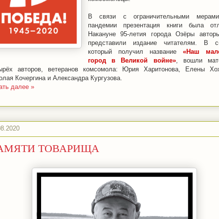
В связи с ограничительными мерами
пандемии презентация книги была отл
Накануне 95-летия города Озёры автор
представили издание читателям. В сб
который получил название
«Наш мал
город в Великой войне»
, вошли мат
ырёх авторов, ветеранов комсомола: Юрия Харитонова, Елены Хох
олая Кочергина и Александра Кургузова.
ать далее »
08.2020
АМЯТИ ТОВАРИЩА