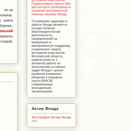
Подмосковья» просит Вас
рассмотреть возможность
 из-за
оказания материальной
помощи нашему Фонду.
ожена.
ы книги
Основными задачами в
работе Фонда являются
орник,
осуществление
енький
благотворительной
деятельности,
ериалы
направленной на
ловой,
моральную и
материальную поддержку,
социальную защиту
ветеранов комсомола
Московской области,
привлечение их к
активной работе по
выполнению уставных
задач Фонда с целью
развития взаимного
общения и передачи
опыта ВЛКСМ
современным
молодежным
организациям.
Актив Фонда
Фотографии Актива Фонда
>>>