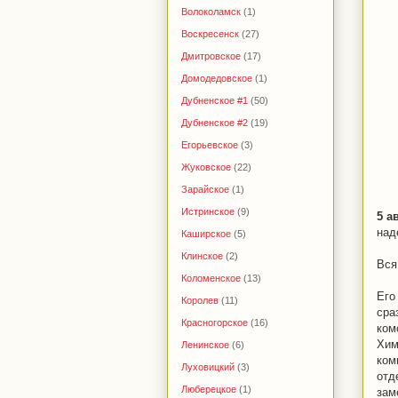
Волоколамск
(1)
Воскресенск
(27)
Дмитровское
(17)
Домодедовское
(1)
Дубненское #1
(50)
Дубненское #2
(19)
Егорьевское
(3)
Жуковское
(22)
Зарайское
(1)
Истринское
(9)
5 а
над
Каширское
(5)
Клинское
(2)
Вся
Коломенское
(13)
Его
Королев
(11)
сра
Красногорское
(16)
ком
Хим
Ленинское
(6)
ком
Луховицкий
(3)
от
Люберецкое
(1)
зам