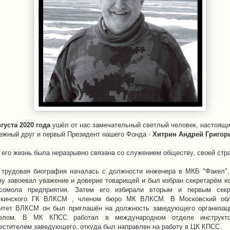
вгуста 2020 года
ушёл от нас замечательный светлый человек, настоящ
ежный друг и первый Президент нашего Фонда -
Хитрин Андрей Григор
 его жизнь была неразрывно связана со служением обществу, своей стр
 трудовая биография началась с должности инженера в МКБ "Факел",
зу завоевал уважение и доверие товарищей и был избран секретарём к
сомола предприятия. Затем его избирали вторым и первым секр
кинского ГК ВЛКСМ , членом бюро МК ВЛКСМ. В Московский обл
итет ВЛКСМ он был приглашён на должность заведующего организа
делом. В МК КПСС работал в международном отделе инструкт
естителем заведующего, откуда был направлен на работу в ЦК КПСС.