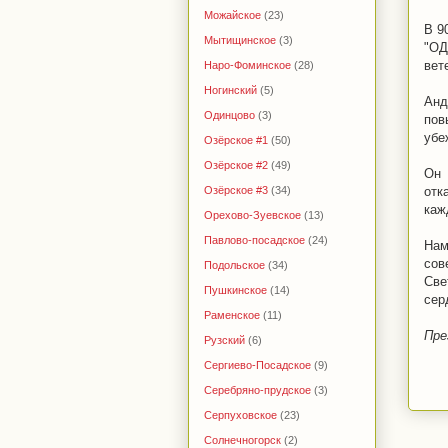
Можайское
(23)
В 9
Мытищинское
(3)
"ОД
вет
Наро-Фоминское
(28)
Ногинский
(5)
Анд
Одинцово
(3)
пов
убе
Озёрское #1
(50)
Озёрское #2
(49)
Он 
отк
Озёрское #3
(34)
каж
Орехово-Зуевское
(13)
Павлово-посадское
(24)
Нам
сов
Подольское
(34)
Све
Пушкинское
(14)
сер
Раменское
(11)
Пре
Рузский
(6)
Сергиево-Посадское
(9)
Серебряно-прудское
(3)
Серпуховское
(23)
Солнечногорск
(2)