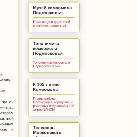
Музей комсомола
Подмосковья
Памятка для дарителей
музейных предметов
Топонимика
комсомола
Подмосковья
Топонимика комсомола
Подмосковья >>>
ий
ьевич
.
К 105-летию
Комсомола
ане.
Планы работы
 где он
Президиума, городских и
районных отделений к 105
омитета
летию ВЛКСМ
етарём
астной
ционным
Телефоны
ором и
Московского