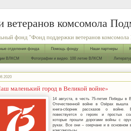
 ветеранов комсомола Под
ьный фонд "Фонд поддержки ветеранов комсомола 
ные отделения фонда
Помощь фонду
Наши партнеры
ации ВЛКСМ
Фотографии и видео. 100 летие ВЛКСМ
Литерату
08.2020
аш маленький город в Великой войне»
14 августа, в честь 75-летия Победы в 
Отечественной войне в Озёрах вышла 
книга-сборник рассказов о войне.
повествуется о героях и простых сол
которые прошли дорогами войны с ору
руках. Все они – озерчане и в основном 
комсомольцы.