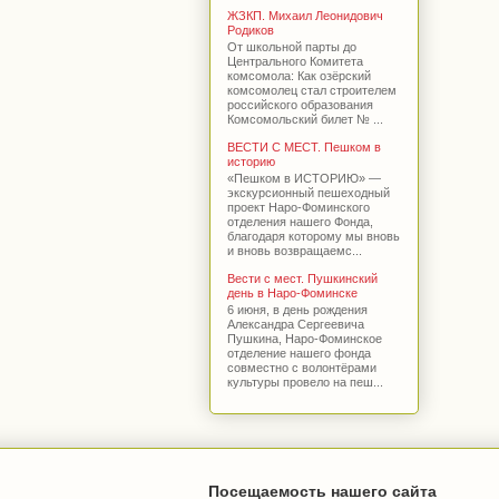
ЖЗКП. Михаил Леонидович
Родиков
От школьной парты до
Центрального Комитета
комсомола: Как озёрский
комсомолец стал строителем
российского образования
Комсомольский билет № ...
ВЕСТИ С МЕСТ. Пешком в
историю
«Пешком в ИСТОРИЮ» —
экскурсионный пешеходный
проект Наро-Фоминского
отделения нашего Фонда,
благодаря которому мы вновь
и вновь возвращаемс...
Вести с мест. Пушкинский
день в Наро-Фоминске
6 июня, в день рождения
Александра Сергеевича
Пушкина, Наро-Фоминское
отделение нашего фонда
совместно с волонтёрами
культуры провело на пеш...
Посещаемость нашего сайта