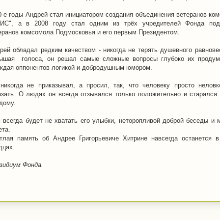
0-е годы Андрей стал инициатором создания объединения ветеранов ко
ИС", а в 2008 году стал одним из трёх учредителей Фонда под
еранов комсомола Подмосковья и его первым Президентом.
рей обладал редким качеством - никогда не терять душевного равнове
ышая голоса, он решал самые сложные вопросы глубоко их продум
ждая оппонентов логикой и добродушным юмором.
никогда не приказывал, а просил, так, что человеку просто нелов
азать. О людях он всегда отзывался только положительно и старался
дому.
 всегда будет не хватать его улыбки, неторопливой доброй беседы и 
ета.
тлая память об Андрее Григорьевиче Хитрине навсегда останется 
дцах.
зидиум Фонда.