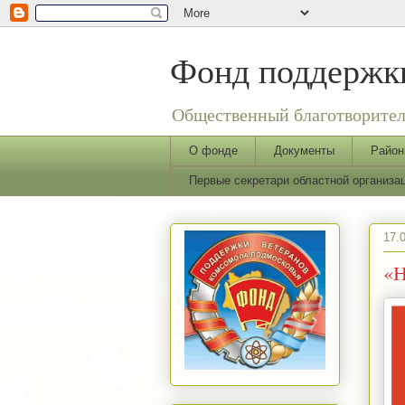
Фонд поддержки
Общественный благотворител
О фонде
Документы
Район
Первые секретари областной организ
17.
«Н