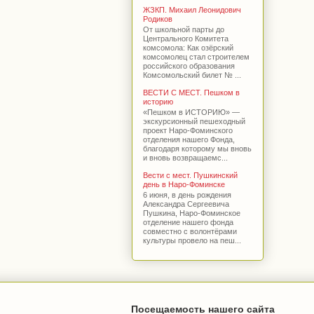
ЖЗКП. Михаил Леонидович
Родиков
От школьной парты до
Центрального Комитета
комсомола: Как озёрский
комсомолец стал строителем
российского образования
Комсомольский билет № ...
ВЕСТИ С МЕСТ. Пешком в
историю
«Пешком в ИСТОРИЮ» —
экскурсионный пешеходный
проект Наро-Фоминского
отделения нашего Фонда,
благодаря которому мы вновь
и вновь возвращаемс...
Вести с мест. Пушкинский
день в Наро-Фоминске
6 июня, в день рождения
Александра Сергеевича
Пушкина, Наро-Фоминское
отделение нашего фонда
совместно с волонтёрами
культуры провело на пеш...
Посещаемость нашего сайта