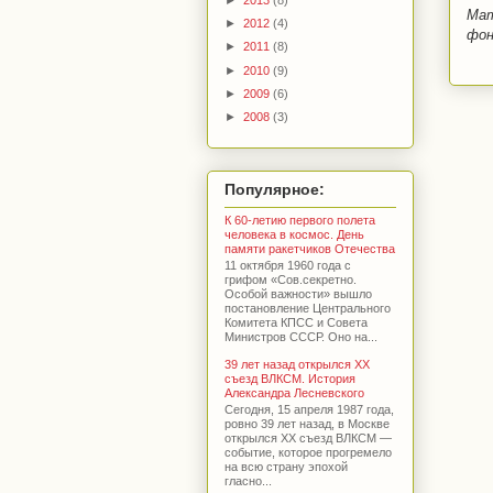
Мат
►
2012
(4)
фон
►
2011
(8)
►
2010
(9)
►
2009
(6)
►
2008
(3)
Популярное:
К 60-летию первого полета
человека в космос. День
памяти ракетчиков Отечества
11 октября 1960 года с
грифом «Сов.секретно.
Особой важности» вышло
постановление Центрального
Комитета КПСС и Совета
Министров СССР. Оно на...
39 лет назад открылся XX
съезд ВЛКСМ. История
Александра Лесневского
Сегодня, 15 апреля 1987 года,
ровно 39 лет назад, в Москве
открылся XX съезд ВЛКСМ —
событие, которое прогремело
на всю страну эпохой
гласно...