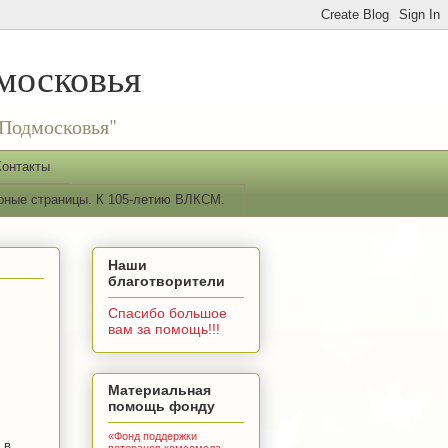
московья
Подмосковья"
Контакты
рные страницы. К 105-летию ВЛКСМ.
Наши
благотворители
Спасибо большое
вам за помощь!!!
Материальная
помощь фонду
«Фонд поддержки
 в
ветеранов комсомола