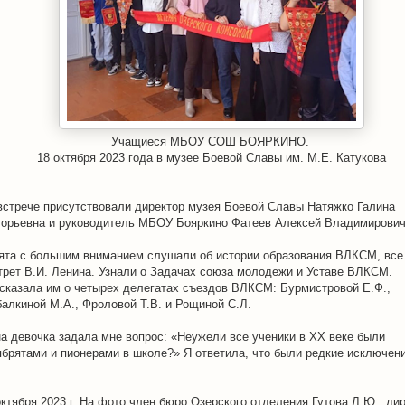
Учащиеся МБОУ СОШ БОЯРКИНО.
18 октября 2023 года в музее Боевой Славы им. М.Е. Катукова
встрече присутствовали директор музея Боевой Славы Натяжко Галина
горьевна и руководитель МБОУ Бояркино Фатеев Алексей Владимирович
ята с большим вниманием слушали об истории образования ВЛКСМ, все
трет В.И. Ленина. Узнали о Задачах союза молодежи и Уставе ВЛКСМ.
сказала им о четырех делегатах съездов ВЛКСМ: Бурмистровой Е.Ф.,
алкиной М.А., Фроловой Т.В. и Рощиной С.Л.
а девочка задала мне вопрос: «Неужели все ученики в ХХ веке были
ябрятами и пионерами в школе?» Я ответила, что были редкие исключени
октября 2023 г. На фото член бюро Озерского отделения Гутова Л.Ю., ди