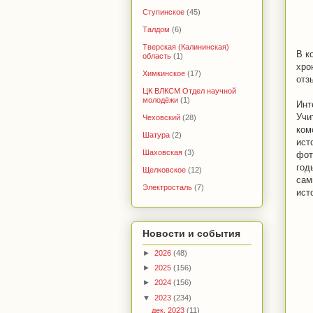
Ступинское
(45)
Талдом
(6)
Тверская (Калининская)
В к
область
(1)
хро
Химкинское
(17)
отз
ЦК ВЛКСМ Отдел научной
молодёжи
(1)
Инт
Учи
Чеховский
(28)
ком
Шатура
(2)
ист
Шаховская
(3)
фот
год
Щелковское
(12)
сам
Электросталь
(7)
ист
Новости и события
►
2026
(48)
►
2025
(156)
►
2024
(156)
▼
2023
(234)
дек. 2023
(11)