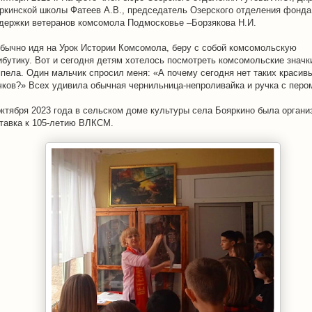
ркинской школы Фатеев А.В., председатель Озерского отделения фонда
держки ветеранов комсомола Подмосковье –Борзякова Н.И.
обычно идя на Урок Истории Комсомола, беру с собой комсомольскую
ибутику. Вот и сегодня детям хотелось посмотреть комсомольские значк
пела. Один мальчик спросил меня: «А почему сегодня нет таких красив
чков?» Всех удивила обычная чернильница-непроливайка и ручка с перо
октября 2023 года в сельском доме культуры села Бояркино была органи
тавка к 105-летию ВЛКСМ.