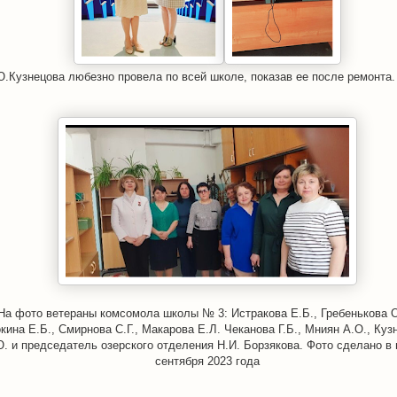
.Кузнецова любезно провела по всей школе, показав ее после ремонта. 
На фото ветераны комсомола школы № 3: Истракова Е.Б., Гребенькова О
кина Е.Б., Смирнова С.Г., Макарова Е.Л. Чеканова Г.Б., Мниян А.О., Куз
. и председатель озерского отделения Н.И. Борзякова. Фото сделано в
сентября 2023 года