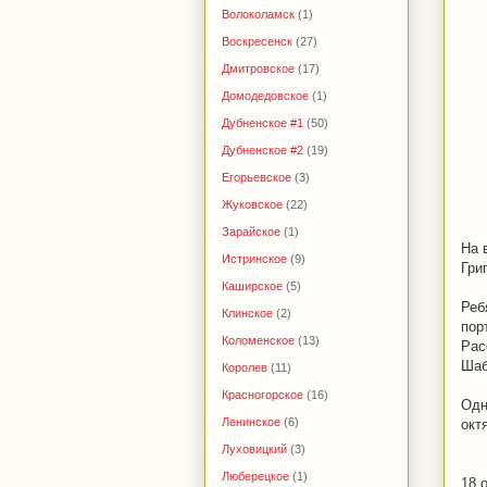
Волоколамск
(1)
Воскресенск
(27)
Дмитровское
(17)
Домодедовское
(1)
Дубненское #1
(50)
Дубненское #2
(19)
Егорьевское
(3)
Жуковское
(22)
Зарайское
(1)
На 
Истринское
(9)
Гри
Каширское
(5)
Реб
Клинское
(2)
пор
Коломенское
(13)
Рас
Шаб
Королев
(11)
Красногорское
(16)
Одн
Ленинское
(6)
окт
Луховицкий
(3)
Люберецкое
(1)
18 