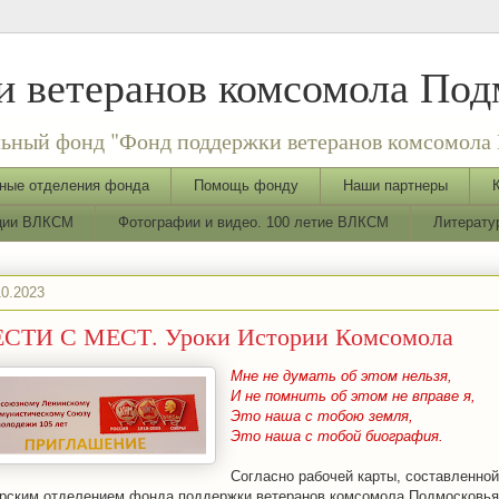
 ветеранов комсомола Под
ьный фонд "Фонд поддержки ветеранов комсомола 
ные отделения фонда
Помощь фонду
Наши партнеры
ации ВЛКСМ
Фотографии и видео. 100 летие ВЛКСМ
Литерату
10.2023
СТИ С МЕСТ. Уроки Истории Комсомола
Мне не думать об этом нельзя,
И не помнить об этом не вправе я,
Это наша с тобою земля,
Это наша с тобой биография.
Согласно рабочей карты, составленной
рским отделением фонда поддержки ветеранов комсомола Подмосковья