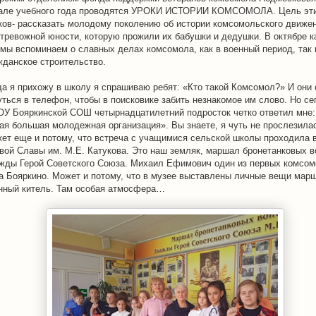
але учебного года проводятся УРОКИ ИСТОРИИ КОМСОМОЛА. Цель эт
ков- рассказать молодому поколению об истории комсомольского движен
 тревожной юности, которую прожили их бабушки и дедушки. В октябре 
 мы вспоминаем о славных делах комсомола, как в военный период, так 
жданское строительство.
да я прихожу в школу я спрашиваю ребят: «Кто такой Комсомол?» И они 
уться в телефон, чтобы в поисковике забить незнакомое им слово. Но се
У Бояркинской СОШ четырнадцатилетний подросток четко ответил мне:
ая большая молодежная организация». Вы знаете, я чуть не прослезил
ет еще и потому, что встреча с учащимися сельской школы проходила 
вой Славы им. М.Е. Катукова. Это наш земляк, маршал бронетанковых в
жды Герой Советского Союза. Михаил Ефимович один из первых комсо
а Бояркино. Может и потому, что в музее выставлены личные вещи мар
нный китель. Там особая атмосфера…