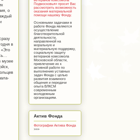
Подмосковья» просит Вас
их
рассмотреть возможность
ия, о
оказания материальной
помощи нашему Фонду.
каждый
и
Основными задачами в
работе Фонда являются
осуществление
благотворительной
деятельности,
сразу
направленной на
годня в
моральную и
материальную поддержку,
 «Это
социальную защиту
ась…
ветеранов комсомола
Московской области,
в музее
привлечение их к
ойск,
активной работе по
выполнению уставных
мольцев
задач Фонда с целью
шала-
развития взаимного
общения и передачи
опыта ВЛКСМ
современным
молодежным
организациям.
Актив Фонда
Фотографии Актива Фонда
>>>