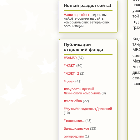
нач
Новый раздел сайта!
уро
Наши партнёры
- здесь вы
той
найдёте ссылки на сайты
год
комсомольских ветеранских
организаций.
гра
Ког
Публикации
тян
отделений фонда
МБО
сам
#БАМ50
(37)
Мож
#ЖЗКП
(50)
Бое
два
#ЖЗКП_2
(2)
сел
#Книги
(41)
вое
#Лауреаты премий
Ленинского комсомола
(9)
#МояВойна
(22)
#МузеиМолодежныхДвижений
(10)
#топонимика
(43)
Балашихинское
(33)
Богородский
(1)