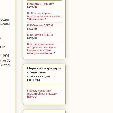
Пионерии - 100 лет!
(архив)
К 60-летию первого
полета человека в космос
"Мой космос"
 ведет
писали
К 105-летию ВЛКСМ
(архив)
К 100-летию ВЛКСМ
.
(архив)
Книга воспоминаний
о об
ветеранов комсомола
Подмосковья
"Как
молоды мы были..."
о 1991
ение 35
Учитель
Первые секретари
областной
организации
ВЛКСМ
Первые секретари
областной организации
ВЛКСМ