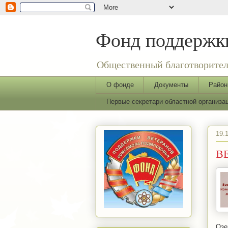
Фонд поддержки
Общественный благотворител
О фонде
Документы
Район
Первые секретари областной организ
19.
ВЕ
Озе