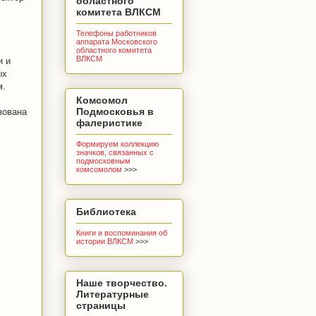
областного
комитета ВЛКСМ
Телефоны работников
аппарата Московского
областного комитета
ВЛКСМ
и и
ых
м.
Комсомол
Подмосковья в
зована
фалеристике
Формируем коллекцию
значков, связанных с
подмосковным
комсомолом
>>>
Библиотека
Книги и воспоминания об
истории ВЛКСМ
>>>
Наше творчество.
Литературные
страницы