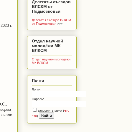
Делегаты съездов
ВЛСКМ от
Подмосковья
Делегаты съездов ВЛКСМ
от Подмосковья
>>>
2023 г.
Отдел научной
молодёжи МК
ВЛКСМ
Отдел научной молодёжи
МК ВЛКСМ
Почта
Логин:
Пароль:
.С.,
нецова
запомнить меня
(
что
 начале
это
)