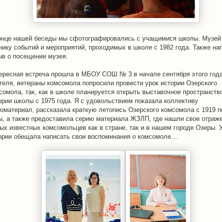
онце нашей беседы мы сфотографировались с учащимися школы. Музей
нику событий и мероприятий, проходимых в школе с 1982 года. Также на
ыв о посещении музея.
ересная встреча прошла в МБОУ СОШ № 3 в начале сентября этого года
теля, ветераны комсомола попросили провести урок истории Озерского
сомола, так, как в школе планируется открыть выставочное пространств
ории школы с 1975 года. Я с удовольствием показала коллективу
оматериал, рассказала краткую летопись Озерского комсомола с 1919 п
ы, а также предоставила серию материала ЖЗЛП, где нашли свое отраж
ых известных комсомольцев как в стране, так и в нашем городе Озеры. 
ории обещала написать свои воспоминания о комсомоле…