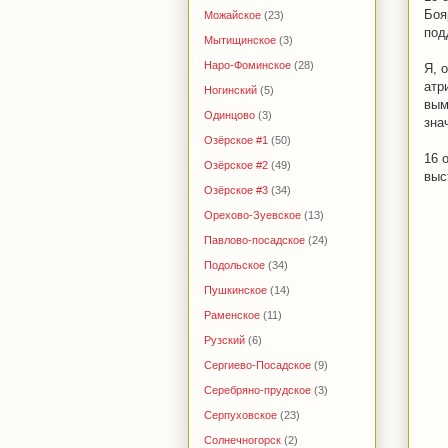
Боя
Можайское
(23)
под
Мытищинское
(3)
Наро-Фоминское
(28)
Я, 
атр
Ногинский
(5)
вым
Одинцово
(3)
зна
Озёрское #1
(50)
16 
Озёрское #2
(49)
выс
Озёрское #3
(34)
Орехово-Зуевское
(13)
Павлово-посадское
(24)
Подольское
(34)
Пушкинское
(14)
Раменское
(11)
Рузский
(6)
Сергиево-Посадское
(9)
Серебряно-прудское
(3)
Серпуховское
(23)
Солнечногорск
(2)