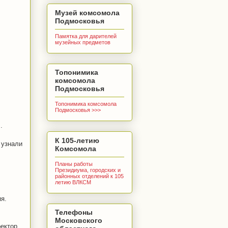
Музей комсомола
Подмосковья
Памятка для дарителей
музейных предметов
Топонимика
комсомола
Подмосковья
Топонимика комсомола
Подмосковья >>>
.
К 105-летию
 узнали
Комсомола
Планы работы
Президиума, городских и
районных отделений к 105
летию ВЛКСМ
я.
Телефоны
Московского
ректор