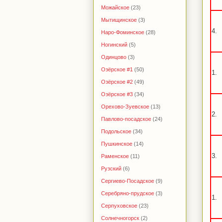
Можайское
(23)
Мытищинское
(3)
4.
Наро-Фоминское
(28)
Ногинский
(5)
Одинцово
(3)
Озёрское #1
(50)
1.
Озёрское #2
(49)
Озёрское #3
(34)
Орехово-Зуевское
(13)
2.
Павлово-посадское
(24)
Подольское
(34)
Пушкинское
(14)
3.
Раменское
(11)
Рузский
(6)
Сергиево-Посадское
(9)
Серебряно-прудское
(3)
1.
Серпуховское
(23)
Солнечногорск
(2)