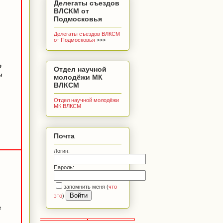
Делегаты съездов
ВЛСКМ от
Подмосковья
Делегаты съездов ВЛКСМ
от Подмосковья
>>>
р
Отдел научной
ч
молодёжи МК
ВЛКСМ
Отдел научной молодёжи
МК ВЛКСМ
Почта
Логин:
Пароль:
запомнить меня
(
что
это
)
в