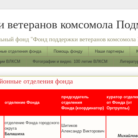
 ветеранов комсомола Под
ьный фонд "Фонд поддержки ветеранов комсомола 
ные отделения фонда
Помощь фонду
Наши партнеры
ации ВЛКСМ
Фотографии и видео. 100 летие ВЛКСМ
Литерату
йонные отделения фонда
председатель
куратор отделе
отделение Фонда
отделения
от Фонда (от
Фонда (координатор)
Орггруппы)
отделение Фонда городского
Шитиков
округа
Александр Викторович
Балашиха
Михайлов