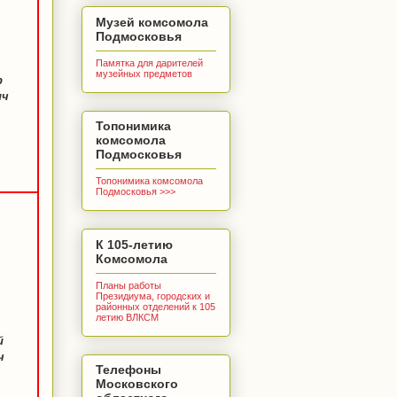
Музей комсомола
Подмосковья
Памятка для дарителей
музейных предметов
р
ич
Топонимика
комсомола
Подмосковья
Топонимика комсомола
Подмосковья >>>
К 105-летию
Комсомола
Планы работы
Президиума, городских и
районных отделений к 105
летию ВЛКСМ
й
ч
Телефоны
Московского