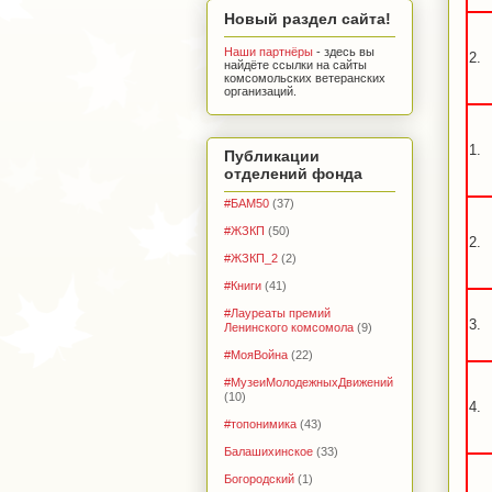
Новый раздел сайта!
Наши партнёры
- здесь вы
2.
найдёте ссылки на сайты
комсомольских ветеранских
организаций.
1.
Публикации
отделений фонда
#БАМ50
(37)
#ЖЗКП
(50)
2.
#ЖЗКП_2
(2)
#Книги
(41)
#Лауреаты премий
3.
Ленинского комсомола
(9)
#МояВойна
(22)
#МузеиМолодежныхДвижений
(10)
4.
#топонимика
(43)
Балашихинское
(33)
Богородский
(1)