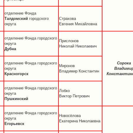
отделение Фонда
Талдомский
городского
Страхова
округа
Евгения Михайловна
отделение Фонда городского
Прислонов
округа
Николай Николаевич
Дубна
отделение Фонда городского
Сорока
Миронов
округа
Владими
Владимир Константин
Красногорск
Константин
отделение Фонда городского
Лобко
округа
Виктор Петрович
Пушкинский
отделение Фонда городского
Новосёлова
округа
Екатерина Николаевна
Егорьевск