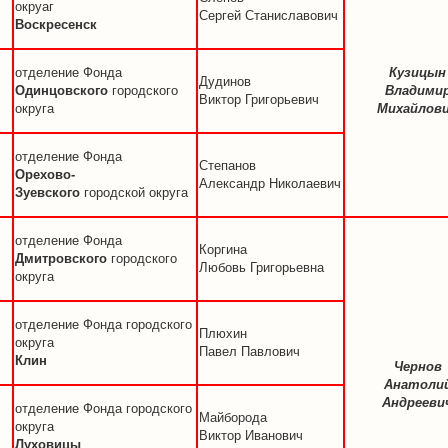
окруаг
Сергей Станиславович
Воскресенск
отделение Фонда
Кузицын
Дудинов
Одинцовского
городского
Владими
Виктор Григорьевич
округа
Михайлов
отделение Фонда
Степанов
Орехово-
Александр Николаевич
Зуевского
городской округа
отделение Фонда
Коргина
Дмитровского
городского
Любовь Григорьевна
округа
отделение Фонда городского
Плюхин
округа
Павел Павлович
Клин
Чернов
Анатоли
Андрееви
отделение Фонда городского
Майборода
округа
Виктор Иванович
Луховицы