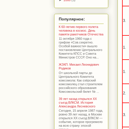
Популярное:
3.
К 60-летию первого полета
человека в космос. День
памяти ракетчиков Отечества
11 октября 1960 года с
грифом «Сов.секретно.
Особой важности» вышло
1.
постановление Центрального
Комитета КПСС и Совета
Министров СССР. Оно на...
ЖЗКП. Михаил Леонидович
Родиков
1.
От школьной парты до
Центрального Комитета
комсомола: Как озёрский
комсомолец стал строителем
российского образования
Комсомольский билет № ...
2.
39 лет назад открылся XX
съезд ВЛКСМ. История
Александра Лесневского
Сегодня, 15 апреля 1987 года,
ровно 39 лет назад, в Москве
3.
открылся XX съезд ВЛКСМ —
событие, которое прогремело
на всю страну эпохой