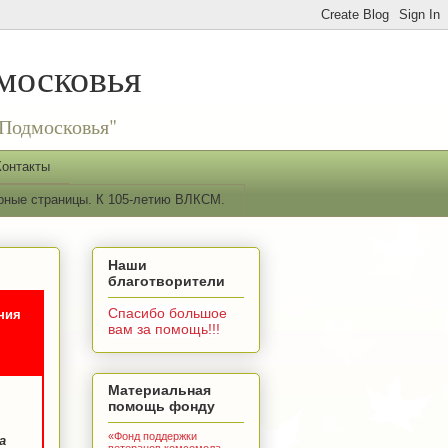
московья
Подмосковья"
Контакты
рные страницы. К 105-летию ВЛКСМ.
Наши
благотворители
Спасибо большое
ния
вам за помощь!!!
Материальная
помощь фонду
«Фонд поддержки
а
ветеранов комсомола