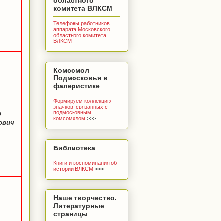
областного
комитета ВЛКСМ
Телефоны работников
аппарата Московского
областного комитета
ВЛКСМ
Комсомол
Подмосковья в
фалеристике
Формируем коллекцию
значков, связанных с
подмосковным
р
комсомолом
>>>
ович
Библиотека
Книги и воспоминания об
истории ВЛКСМ
>>>
Наше творчество.
Литературные
страницы