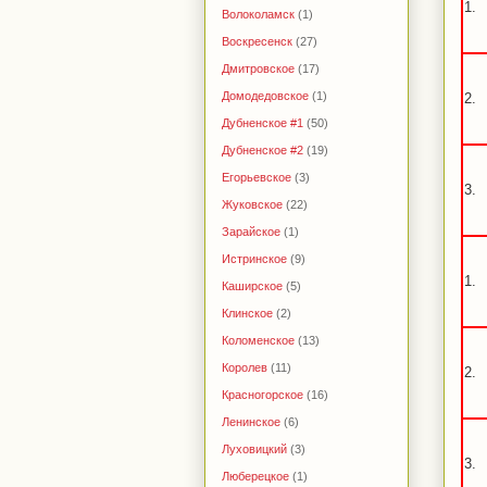
1.
Волоколамск
(1)
Воскресенск
(27)
Дмитровское
(17)
Домодедовское
(1)
2.
Дубненское #1
(50)
Дубненское #2
(19)
Егорьевское
(3)
3.
Жуковское
(22)
Зарайское
(1)
Истринское
(9)
1.
Каширское
(5)
Клинское
(2)
Коломенское
(13)
Королев
(11)
2.
Красногорское
(16)
Ленинское
(6)
Луховицкий
(3)
3.
Люберецкое
(1)