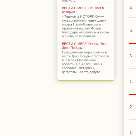
гласно...
4.
ВЕСТИ С МЕСТ. Пешком в
историю
«Пешком в ИСТОРИЮ» —
экскурсионный пешеходный
проект Наро-Фоминского
отделения нашего Фонда,
5.
благодаря которому мы вновь
и вновь возвращаемс...
ВЕСТИ С МЕСТ. Озеры. Этот
День Победы!
Праздничные мероприятия в
6.
честь Дня Победы стартовали
в Озерах Московской
области. На Аллее Славы
собрались ветераны,
депутаты Совета депута...
1.
2.
1.