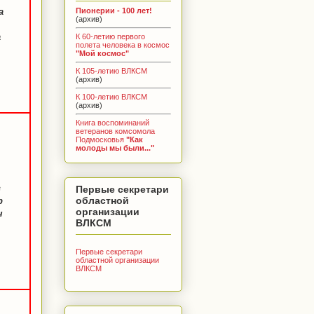
Пионерии - 100 лет!
а
(архив)
а
К 60-летию первого
полета человека в космос
"Мой космос"
К 105-летию ВЛКСМ
(архив)
К 100-летию ВЛКСМ
(архив)
Книга воспоминаний
ветеранов комсомола
Подмосковья
"Как
молоды мы были..."
в
Первые секретари
областной
р
организации
ч
ВЛКСМ
Первые секретари
областной организации
ВЛКСМ