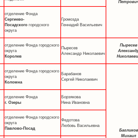
Петрови
отделение Фонда
Сергиево-
Громозда
Посадского
городского
Геннадий Васильевич
округа
отделение Фонда городского
Пыресев
Пыресев
округа
Александ
Александр Николаевич
Королев
Николаев
отделение Фонда городского
Барабанов
округа
Сергей Николаевич
Коломна
отделение Фонда
Борзякова
г. Озеры
Нина Ивановна
отделение Фонда городского
Федотова
округа
Любовь Васильевна
Павлово-Посад
Баглико
Михаил