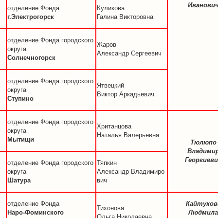
Иванови
отделение Фонда
Куликова
г.Электрогорск
Галина Викторовна
отделение Фонда городского
Жаров
округа
Александр Сергеевич
Солнечногорск
отделение Фонда городского
Ятвецкий
округа
Виктор Аркадьевич
Ступино
отделение Фонда городского
Хританцова
округа
Наталья Валерьевна
Мытищи
Тюлюпо
Владими
Георгиеви
отделение Фонда городского
Тяпкин
округа
Александр Владимиро
Шатура
вич
отделение Фонда
Кайтуков
Тихонова
Наро-Фоминского
Людмила
Ольга Николаевна