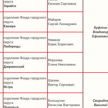
округа
Евгения Сергеевна
Зарайск
отделение Фонда городского
Майоров
округа
Сергей Леонидович
Кашира
Куфтин
Владими
Ефимови
отделение Фонда городского
Новиков
округа
Борис Борисович
Люберецы
отделение Фонда городского
Морозова
округа
Елена Николаевна
Дзержинский
отделение Фонда городского
Шапкин
округа
Виктор Сергеевич
Истра
отделение Фонда городского
Большухин
Свиридо
округа
Вячеслав Викторович
Василий
Подольск