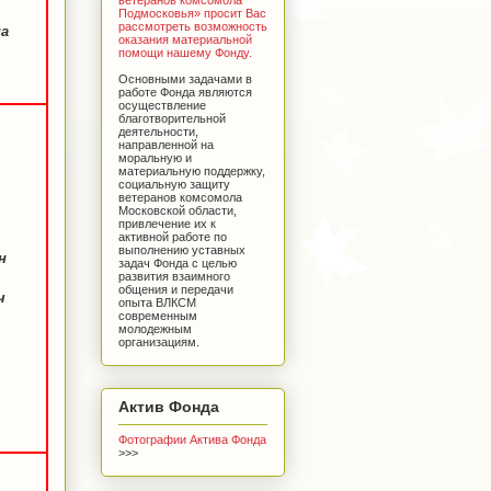
Подмосковья» просит Вас
рассмотреть возможность
на
оказания материальной
помощи нашему Фонду.
Основными задачами в
работе Фонда являются
осуществление
благотворительной
деятельности,
направленной на
моральную и
материальную поддержку,
социальную защиту
ветеранов комсомола
Московской области,
привлечение их к
активной работе по
выполнению уставных
н
задач Фонда с целью
развития взаимного
общения и передачи
ч
опыта ВЛКСМ
современным
молодежным
организациям.
Актив Фонда
Фотографии Актива Фонда
>>>