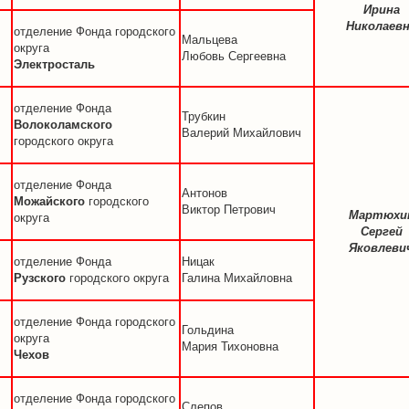
Ирина
Николаев
отделение Фонда городского
Мальцева
округа
Любовь Сергеевна
Электросталь
отделение Фонда
Трубкин
Волоколамского
Валерий Михайлович
городского округа
отделение Фонда
Антонов
Можайского
городского
Виктор Петрович
Мартюхи
округа
Сергей
Яковлеви
отделение Фонда
Ницак
Рузского
городского округа
Галина Михайловна
отделение Фонда городского
Гольдина
округа
Мария Тихоновна
Чехов
отделение Фонда городского
Слепов