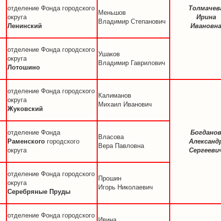
отделение Фонда городского
Толмачев
Меньшов
округа
Ирина
Владимир Степанович
Ленинский
Ивановн
отделение Фонда городского
Ушаков
округа
Владимир Гаврилович
Лотошино
отделение Фонда городского
Калиманов
округа
Михаил Иванович
Жуковский
отделение Фонда
Богдано
Власова
Раменского
городского
Александ
Вера Павловна
округа
Сергееви
отделение Фонда городского
Прошин
округа
Игорь Николаевич
Серебряные Пруды
отделение Фонда городского
Ивина