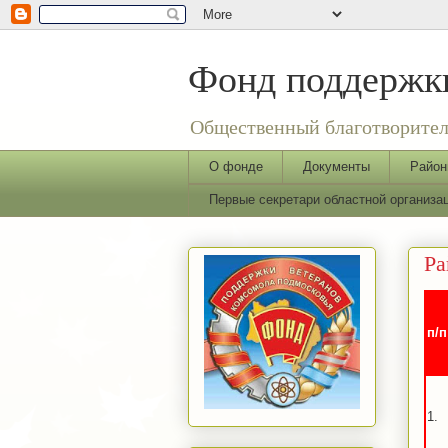
Фонд поддержки
Общественный благотворител
О фонде
Документы
Район
Первые секретари областной организ
Ра
п/п
1.