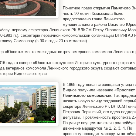
Почетное право открытия Памятного Зн
честь 90-летия Комсомола было
предоставлено главе Ленинского
муниципального района Василию Юрь
убеву, первому секретарю Ленинского РК ВЛКСМ Петру Яковлевичу Мор
80-1983 гг.), секретарю первичной комсомольской организации ВНИИГАЗ 
говичу Самсонову (в 90-е годы 20-го столетия).
ер «Юность» место ежегодных встреч ветеранов комсомола Ленинского 
016 года в сквере «Юность» сотрудники Историко-культурного центра и 
да ветеранов комсомола Ленинского городского округа создают фотовы
истории Видновского края.
В 1968 году новая строящаяся улица г
Видное получила название
«Проспект
Ленинского комсомола»
. Так предло
назвать новую улицу тогдашний первы
секретарь Ленинского РК ВЛКСМ Генн
Петрович Перинский, его идею поддер
депутаты. Протяженность проспекта 2,
По улице осуществляется троллейбус
движение маршрутов № 1, 2, 3, 4. По
проспекту проходят маршруты автобус