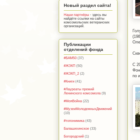
Новый раздел сайта!
Наши партнёры
- здесь вы
найдёте ссылки на сайты
комсомольских ветеранских
организаций.
Гол
(19
Оле
Публикации
отделений фонда
Скв
#БАМ50
(37)
С 2
#ЖЗКП
(50)
Фон
#ЖЗКП_2
(2)
по 
#Книги
(41)
#Лауреаты премий
Ленинского комсомола
(9)
#МояВойна
(22)
#МузеиМолодежныхДвижений
(10)
#топонимика
(43)
Балашихинское
(33)
Богородский
(1)