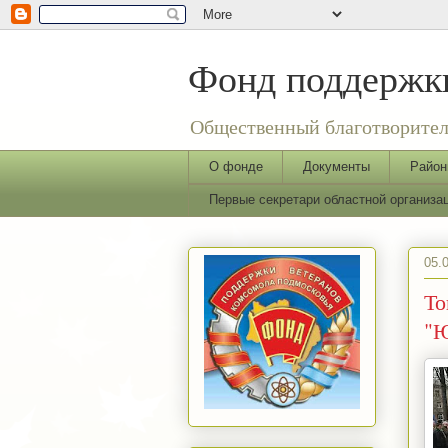
Фонд поддержки
Общественный благотворител
О фонде
Документы
Район
Первые секретари областной организ
05.
То
"Ю