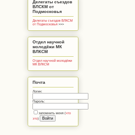
Делегаты съездов
ВЛСКМ от
Подмосковья
Делегаты съездов ВЛКСМ
от Подмосковья
>>>
Отдел научной
молодёжи МК
ВЛКСМ
Отдел научной молодёжи
МК ВЛКСМ
Почта
Логин:
Пароль:
запомнить меня
(
что
это
)