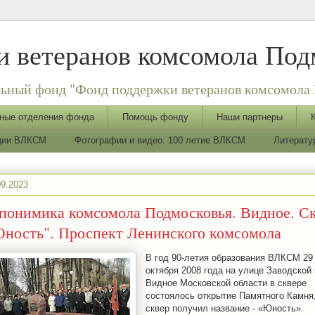
 ветеранов комсомола Под
ьный фонд "Фонд поддержки ветеранов комсомола 
ные отделения фонда
Помощь фонду
Наши партнеры
ации ВЛКСМ
Фотографии и видео. 100 летие ВЛКСМ
Литерату
09.2023
понимика комсомола Подмосковья. Видное. С
ность". Проспект Ленинского комсомола
В год 90-летия образования ВЛКСМ 29
октября 2008 года на улице Заводской
Видное Московской области в сквере
состоялось открытие Памятного Камня,
сквер получил название - «Юность».