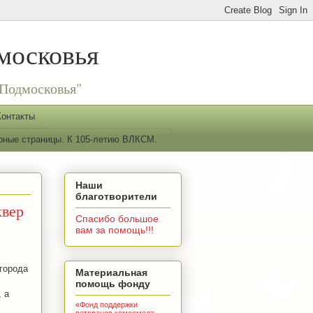
московья
Подмосковья"
Контакты
рные страницы. К 105-летию ВЛКСМ.
Наши
благотворители
квер
Спасибо большое
вам за помощь!!!
 города
Материальная
помощь фонду
 а
«Фонд поддержки
ветеранов комсомола