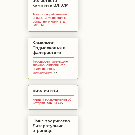
областного
комитета ВЛКСМ
Телефоны работников
аппарата Московского
областного комитета
ВЛКСМ
Комсомол
Подмосковья в
фалеристике
Формируем коллекцию
значков, связанных с
подмосковным
комсомолом
>>>
Библиотека
Книги и воспоминания об
истории ВЛКСМ
>>>
Наше творчество.
Литературные
страницы