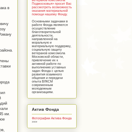
Подмосковья» просит Вас
рассмотреть возможность
ака в
оказания материальной
помощи нашему Фонду.
Основными задачами в
евичу
работе Фонда являются
осуществление
озу
благотворительной
Роману
деятельности,
направленной на
моральную и
материальную поддержку,
социальную защиту
района.
ветеранов комсомола
Московской области,
привлечение их к
члены
активной работе по
ставки
выполнению уставных
задач Фонда с целью
развития взаимного
общения и передачи
опыта ВЛКСМ
орода
современным
молодежным
организациям.
жил
й
адий
жали
Актив Фонда
45 км.
Фотографии Актива Фонда
ное
>>>
ов,