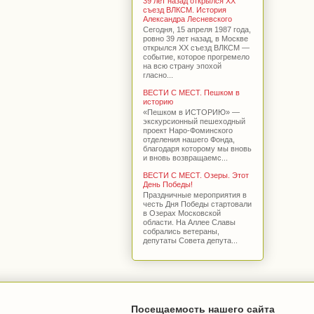
39 лет назад открылся XX
съезд ВЛКСМ. История
Александра Лесневского
Сегодня, 15 апреля 1987 года,
ровно 39 лет назад, в Москве
открылся XX съезд ВЛКСМ —
событие, которое прогремело
на всю страну эпохой
гласно...
ВЕСТИ С МЕСТ. Пешком в
историю
«Пешком в ИСТОРИЮ» —
экскурсионный пешеходный
проект Наро-Фоминского
отделения нашего Фонда,
благодаря которому мы вновь
и вновь возвращаемс...
ВЕСТИ С МЕСТ. Озеры. Этот
День Победы!
Праздничные мероприятия в
честь Дня Победы стартовали
в Озерах Московской
области. На Аллее Славы
собрались ветераны,
депутаты Совета депута...
Посещаемость нашего сайта