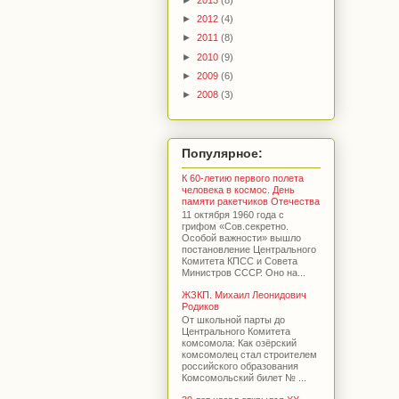
►
2012
(4)
►
2011
(8)
►
2010
(9)
►
2009
(6)
►
2008
(3)
Популярное:
К 60-летию первого полета
человека в космос. День
памяти ракетчиков Отечества
11 октября 1960 года с
грифом «Сов.секретно.
Особой важности» вышло
постановление Центрального
Комитета КПСС и Совета
Министров СССР. Оно на...
ЖЗКП. Михаил Леонидович
Родиков
От школьной парты до
Центрального Комитета
комсомола: Как озёрский
комсомолец стал строителем
российского образования
Комсомольский билет № ...