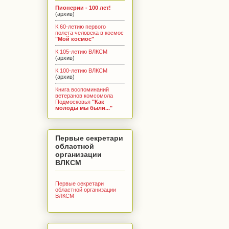
Пионерии - 100 лет!
(архив)
К 60-летию первого
полета человека в космос
"Мой космос"
К 105-летию ВЛКСМ
(архив)
К 100-летию ВЛКСМ
(архив)
Книга воспоминаний
ветеранов комсомола
Подмосковья
"Как
молоды мы были..."
Первые секретари
областной
организации
ВЛКСМ
Первые секретари
областной организации
ВЛКСМ