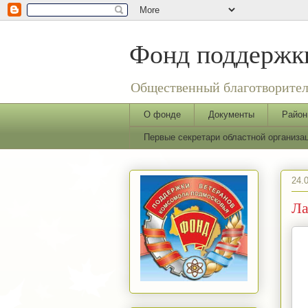
Фонд поддержки
Общественный благотворител
О фонде
Документы
Район
Первые секретари областной организ
24.
Ла