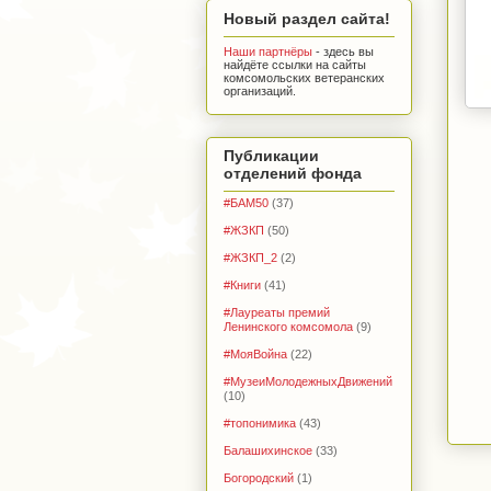
Новый раздел сайта!
Наши партнёры
- здесь вы
найдёте ссылки на сайты
комсомольских ветеранских
организаций.
Публикации
отделений фонда
#БАМ50
(37)
#ЖЗКП
(50)
#ЖЗКП_2
(2)
#Книги
(41)
#Лауреаты премий
Ленинского комсомола
(9)
#МояВойна
(22)
#МузеиМолодежныхДвижений
(10)
#топонимика
(43)
Балашихинское
(33)
Богородский
(1)