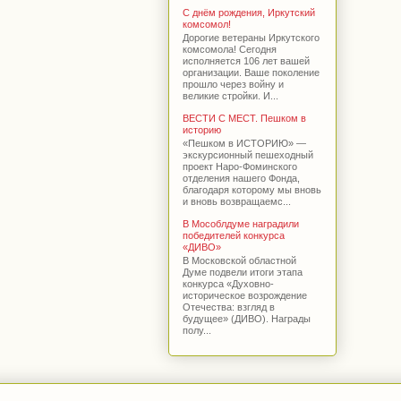
С днём рождения, Иркутский
комсомол!
Дорогие ветераны Иркутского
комсомола! Сегодня
исполняется 106 лет вашей
организации. Ваше поколение
прошло через войну и
великие стройки. И...
ВЕСТИ С МЕСТ. Пешком в
историю
«Пешком в ИСТОРИЮ» —
экскурсионный пешеходный
проект Наро-Фоминского
отделения нашего Фонда,
благодаря которому мы вновь
и вновь возвращаемс...
В Мособлдуме наградили
победителей конкурса
«ДИВО»
В Московской областной
Думе подвели итоги этапа
конкурса «Духовно-
историческое возрождение
Отечества: взгляд в
будущее» (ДИВО). Награды
полу...