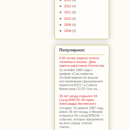
►
2012
(4)
►
2011
(8)
►
2010
(9)
►
2009
(6)
►
2008
(3)
Популярное:
К 60-летию первого полета
человека в космос. День
памяти ракетчиков Отечества
11 октября 1960 года с
грифом «Сов.секретно.
Особой важности» вышло
постановление Центрального
Комитета КПСС и Совета
Министров СССР. Оно на...
39 лет назад открылся XX
съезд ВЛКСМ. История
Александра Лесневского
Сегодня, 15 апреля 1987 года,
ровно 39 лет назад, в Москве
открылся XX съезд ВЛКСМ —
событие, которое прогремело
на всю страну эпохой
гласно...