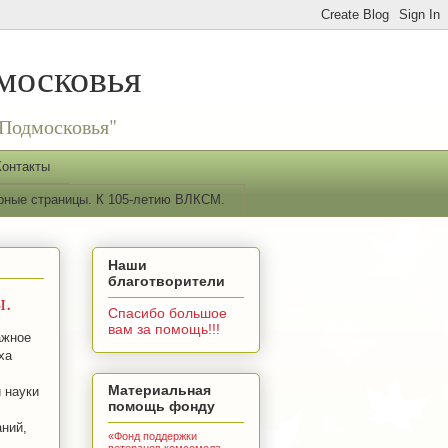
московья
Подмосковья"
Контакты
рные страницы. К 105-летию ВЛКСМ.
Наши
благотворители
ы.
Спасибо большое
вам за помощь!!!
ажное
ха
Материальная
 науки
помощь фонду
аний,
«Фонд поддержки
ветеранов комсомола