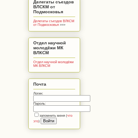
Делегаты съездов
ВЛСКМ от
Подмосковья
Делегаты съездов ВЛКСМ
от Подмосковья
>>>
Отдел научной
молодёжи МК
ВЛКСМ
Отдел научной молодёжи
МК ВЛКСМ
Почта
Логин:
Пароль:
запомнить меня
(
что
это
)