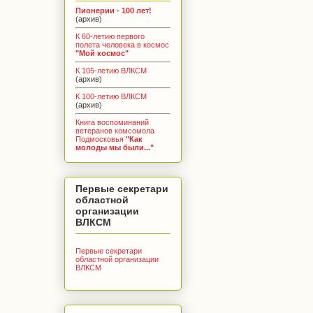
Пионерии - 100 лет!
(архив)
К 60-летию первого
полета человека в космос
"Мой космос"
К 105-летию ВЛКСМ
(архив)
К 100-летию ВЛКСМ
(архив)
Книга воспоминаний
ветеранов комсомола
Подмосковья
"Как
молоды мы были..."
Первые секретари
областной
организации
ВЛКСМ
Первые секретари
областной организации
ВЛКСМ