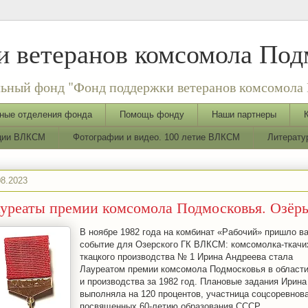
 ветеранов комсомола Под
ьный фонд "Фонд поддержки ветеранов комсомола 
ные отделения фонда
Помощь фонду
Наши партнеры
ации ВЛКСМ
Фотографии и видео. 100 летие ВЛКСМ
Литерату
08.2023
уреаты премии комсомола Подмосковья. Озёр
В ноябре 1982 года на комбинат «Рабочий» пришло в
событие для Озерского ГК ВЛКСМ: комсомолка-ткачи
ткацкого производства № 1 Ирина Андреева стала
Лауреатом премии комсомола Подмосковья в области
и производства за 1982 год. Плановые задания Ирина
выполняла на 120 процентов, участница соцсоревнов
посвященных 60-летию образования СССР.