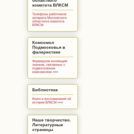
областного
комитета ВЛКСМ
Телефоны работников
аппарата Московского
областного комитета
ВЛКСМ
Комсомол
Подмосковья в
фалеристике
Формируем коллекцию
значков, связанных с
подмосковным
комсомолом
>>>
Библиотека
Книги и воспоминания об
истории ВЛКСМ
>>>
Наше творчество.
Литературные
страницы