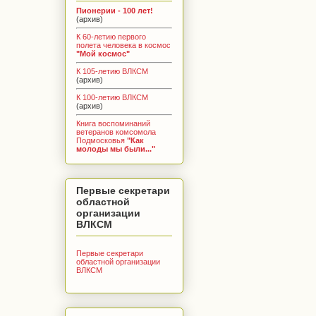
Пионерии - 100 лет!
(архив)
К 60-летию первого
полета человека в космос
"Мой космос"
К 105-летию ВЛКСМ
(архив)
К 100-летию ВЛКСМ
(архив)
Книга воспоминаний
ветеранов комсомола
Подмосковья
"Как
молоды мы были..."
Первые секретари
областной
организации
ВЛКСМ
Первые секретари
областной организации
ВЛКСМ