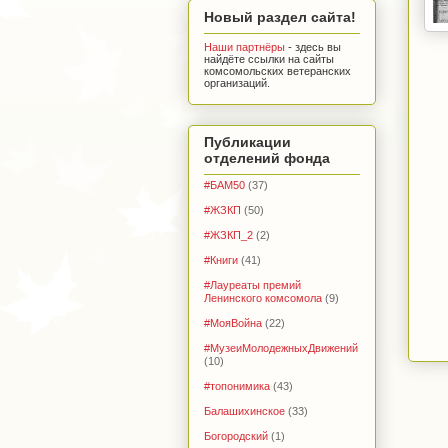
Новый раздел сайта!
Наши партнёры
- здесь вы
найдёте ссылки на сайты
комсомольских ветеранских
организаций.
Публикации
отделений фонда
#БАМ50
(37)
#ЖЗКП
(50)
#ЖЗКП_2
(2)
#Книги
(41)
#Лауреаты премий
Ленинского комсомола
(9)
#МояВойна
(22)
#МузеиМолодежныхДвижений
(10)
#топонимика
(43)
Балашихинское
(33)
Богородский
(1)