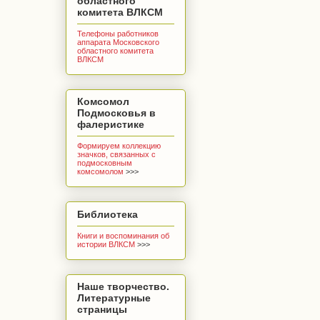
областного
комитета ВЛКСМ
Телефоны работников
аппарата Московского
областного комитета
ВЛКСМ
Комсомол
Подмосковья в
фалеристике
Формируем коллекцию
значков, связанных с
подмосковным
комсомолом
>>>
Библиотека
Книги и воспоминания об
истории ВЛКСМ
>>>
Наше творчество.
Литературные
страницы