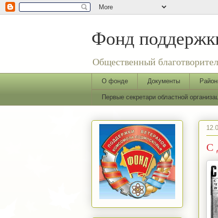
Фонд поддержки
Общественный благотворител
О фонде
Документы
Район
Первые секретари областной организ
12.
С 