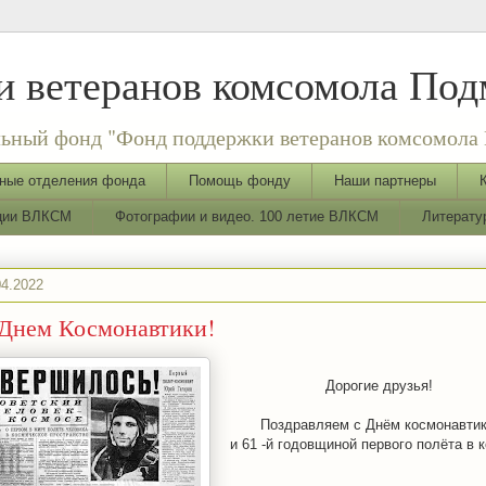
 ветеранов комсомола Под
ьный фонд "Фонд поддержки ветеранов комсомола 
ные отделения фонда
Помощь фонду
Наши партнеры
ации ВЛКСМ
Фотографии и видео. 100 летие ВЛКСМ
Литерату
04.2022
Днем Космонавтики!
Дорогие друзья!
Поздравляем с Днём космонавти
и 61 -й годовщиной первого полёта в 