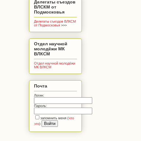
Делегаты съездов
ВЛСКМ от
Подмосковья
Делегаты съездов ВЛКСМ
от Подмосковья
>>>
Отдел научной
молодёжи МК
ВЛКСМ
Отдел научной молодёжи
МК ВЛКСМ
Почта
Логин:
Пароль:
запомнить меня
(
что
это
)