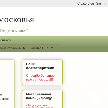
московья
Подмосковья"
Контакты
рные страницы. К 105-летию ВЛКСМ.
Наши
благотворители
Спасибо большое
вам за помощь!!!
Материальная
ки
помощь фонду
космос!
«Фонд поддержки
ветеранов комсомола