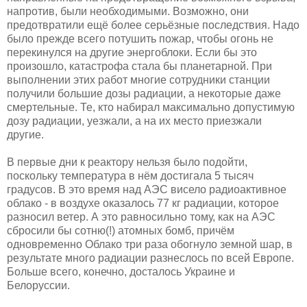
напротив, были необходимыми. Возможно, они
предотвратили ещё более серьёзные последствия. Надо
было прежде всего потушить пожар, чтобы огонь не
перекинулся на другие энергоблоки. Если бы это
произошло, катастрофа стала бы планетарной. При
выполнении этих работ многие сотрудники станции
получили большие дозы радиации, а некоторые даже
смертельные. Те, кто набирал максимально допустимую
дозу радиации, уезжали, а на их место приезжали
другие.
В первые дни к реактору нельзя было подойти,
поскольку температура в нём достигала 5 тысяч
градусов. В это время над АЭС висело радиоактивное
облако - в воздухе оказалось 77 кг радиации, которое
разносил ветер. А это равносильно тому, как на АЭС
сбросили бы сотню(!) атомных бомб, причём
одновременно Облако три раза обогнуло земной шар, в
результате много радиации разнеслось по всей Европе.
Больше всего, конечно, досталось Украине и
Белоруссии.