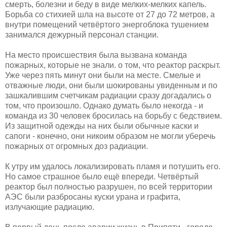
смерть, болезни и беду в виде мелких-мелких капель.
Борьба со стихией шла на высоте от 27 до 72 метров, а
внутри помещений четвёртого энергоблока тушением
занимался дежурный персонал станции.
На место происшествия была вызвана команда
пожарных, которые не знали. о том, что реактор раскрыт.
Уже через пять минут они были на месте. Смелые и
отважные люди, они были шокированы увиденным и по
зашкалившим счетчикам радиации сразу догадались о
том, что произошло. Однако думать было некогда - и
команда из 30 человек бросилась на борьбу с бедствием.
Из защитной одежды на них были обычные каски и
сапоги - конечно, они никоим образом не могли уберечь
пожарных от огромных доз радиации.
К утру им удалось локализировать пламя и потушить его.
Но самое страшное было ещё впереди. Четвёртый
реактор был полностью разрушен, по всей территории
АЭС были разбросаны куски урана и графита,
излучающие радиацию.