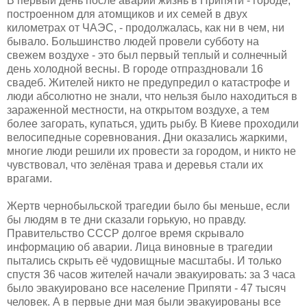
В первый день после аварии жизнь в Припяти - городе,
построенном для атомщиков и их семей в двух
километрах от ЧАЭС, - продолжалась, как ни в чем, ни
бывало. Большинство людей провели субботу на
свежем воздухе - это был первый теплый и солнечный
день холодной весны. В городе отпраздновали 16
свадеб. Жителей никто не предупредил о катастрофе и
люди абсолютно не знали, что нельзя было находиться в
зараженной местности, на открытом воздухе, а тем
более загорать, купаться, удить рыбу. В Киеве проходили
велосипедные соревнования. Дни оказались жаркими,
многие люди решили их провести за городом, и никто не
чувствовал, что зелёная трава и деревья стали их
врагами.
Жертв чернобыльской трагедии было бы меньше, если
бы людям в те дни сказали горькую, но правду.
Правительство СССР долгое время скрывало
информацию об аварии. Лица виновные в трагедии
пытались скрыть её чудовищные масштабы. И только
спустя 36 часов жителей начали эвакуировать: за 3 часа
было эвакуировано все население Припяти - 47 тысяч
человек. А в первые дни мая были эвакуированы все