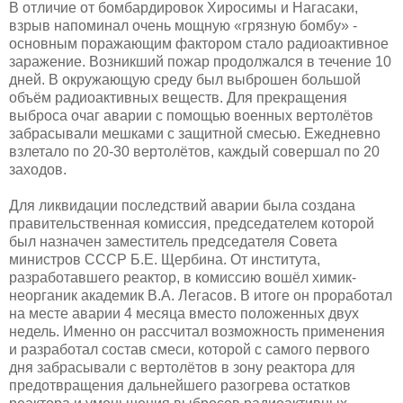
В отличие от бомбардировок Хиросимы и Нагасаки,
взрыв напоминал очень мощную «грязную бомбу» -
основным поражающим фактором стало радиоактивное
заражение. Возникший пожар продолжался в течение 10
дней. В окружающую среду был выброшен большой
объём радиоактивных веществ. Для прекращения
выброса очаг аварии с помощью военных вертолётов
забрасывали мешками с защитной смесью. Ежедневно
взлетало по 20-30 вертолётов, каждый совершал по 20
заходов.
Для ликвидации последствий аварии была создана
правительственная комиссия, председателем которой
был назначен заместитель председателя Совета
министров СССР Б.Е. Щербина. От института,
разработавшего реактор, в комиссию вошёл химик-
неорганик академик В.А. Легасов. В итоге он проработал
на месте аварии 4 месяца вместо положенных двух
недель. Именно он рассчитал возможность применения
и разработал состав смеси, которой с самого первого
дня забрасывали с вертолётов в зону реактора для
предотвращения дальнейшего разогрева остатков