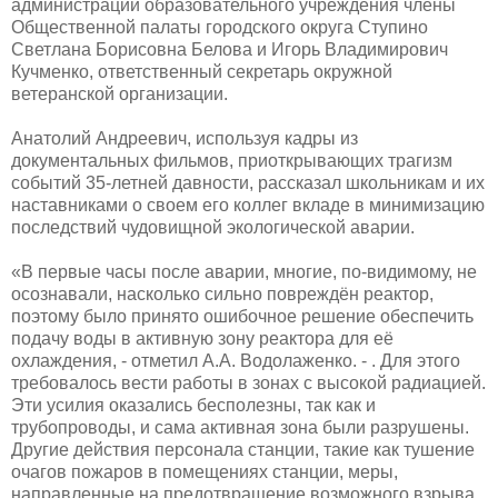
администрации образовательного учреждения члены
Общественной палаты городского округа Ступино
Светлана Борисовна Белова и Игорь Владимирович
Кучменко, ответственный секретарь окружной
ветеранской организации.
Анатолий Андреевич, используя кадры из
документальных фильмов, приоткрывающих трагизм
событий 35-летней давности, рассказал школьникам и их
наставниками о своем его коллег вкладе в минимизацию
последствий чудовищной экологической аварии.
«В первые часы после аварии, многие, по-видимому, не
осознавали, насколько сильно повреждён реактор,
поэтому было принято ошибочное решение обеспечить
подачу воды в активную зону реактора для её
охлаждения, - отметил А.А. Водолаженко. - . Для этого
требовалось вести работы в зонах с высокой радиацией.
Эти усилия оказались бесполезны, так как и
трубопроводы, и сама активная зона были разрушены.
Другие действия персонала станции, такие как тушение
очагов пожаров в помещениях станции, меры,
направленные на предотвращение возможного взрыва,