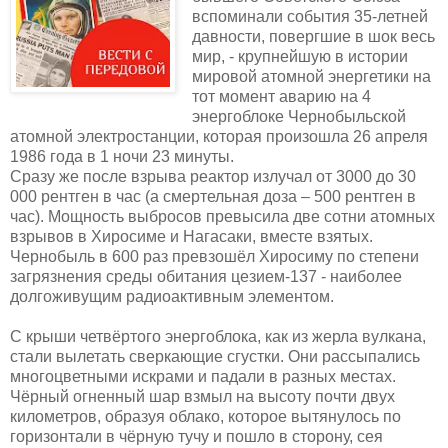
вспоминали события 35-летней
давности, повергшие в шок весь
мир, - крупнейшую в истории
мировой атомной энергетики на
тот момент аварию на 4
энергоблоке Чернобыльской
атомной электростанции, которая произошла 26 апреля
1986 года в 1 ночи 23 минуты.
Сразу же после взрыва реактор излучал от 3000 до 30
000 рентген в час (а смертельная доза – 500 рентген в
час). Мощность выбросов превысила две сотни атомных
взрывов в Хиросиме и Нагасаки, вместе взятых.
Чернобыль в 600 раз превзошёл Хиросиму по степени
загрязнения среды обитания цезием-137 - наиболее
долгоживущим радиоактивным элементом.
С крыши четвёртого энергоблока, как из жерла вулкана,
стали вылетать сверкающие сгустки. Они рассыпались
многоцветными искрами и падали в разных местах.
Чёрный огненный шар взмыл на высоту почти двух
километров, образуя облако, которое вытянулось по
горизонтали в чёрную тучу и пошло в сторону, сея