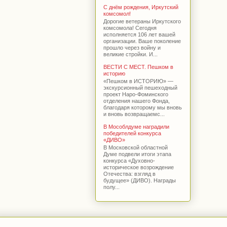
С днём рождения, Иркутский
комсомол!
Дорогие ветераны Иркутского
комсомола! Сегодня
исполняется 106 лет вашей
организации. Ваше поколение
прошло через войну и
великие стройки. И...
ВЕСТИ С МЕСТ. Пешком в
историю
«Пешком в ИСТОРИЮ» —
экскурсионный пешеходный
проект Наро-Фоминского
отделения нашего Фонда,
благодаря которому мы вновь
и вновь возвращаемс...
В Мособлдуме наградили
победителей конкурса
«ДИВО»
В Московской областной
Думе подвели итоги этапа
конкурса «Духовно-
историческое возрождение
Отечества: взгляд в
будущее» (ДИВО). Награды
полу...