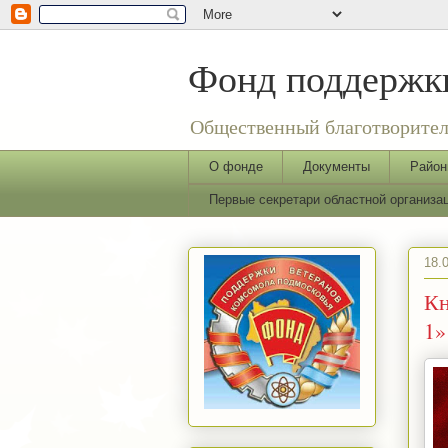
Фонд поддержки
Общественный благотворител
О фонде
Документы
Район
Первые секретари областной организ
18.
Кн
1»