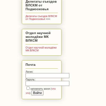
Делегаты съездов
ВЛСКМ от
Подмосковья
Делегаты съездов ВЛКСМ
от Подмосковья
>>>
Отдел научной
молодёжи МК
ВЛКСМ
Отдел научной молодёжи
МК ВЛКСМ
Почта
Логин:
Пароль:
запомнить меня
(
что
это
)