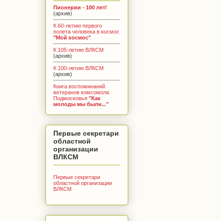
Пионерии - 100 лет!
(архив)
К 60-летию первого
полета человека в космос
"Мой космос"
К 105-летию ВЛКСМ
(архив)
К 100-летию ВЛКСМ
(архив)
Книга воспоминаний
ветеранов комсомола
Подмосковья
"Как
молоды мы были..."
Первые секретари
областной
организации
ВЛКСМ
Первые секретари
областной организации
ВЛКСМ