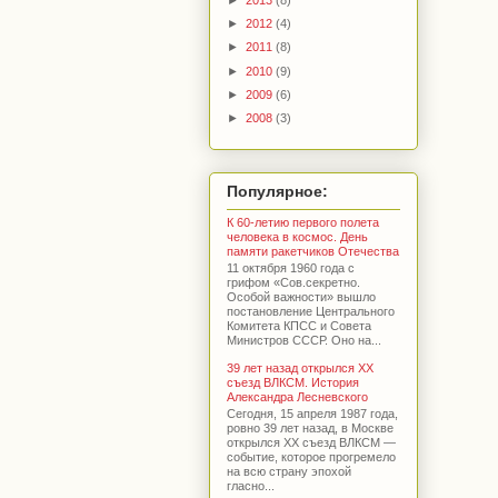
►
2012
(4)
►
2011
(8)
►
2010
(9)
►
2009
(6)
►
2008
(3)
Популярное:
К 60-летию первого полета
человека в космос. День
памяти ракетчиков Отечества
11 октября 1960 года с
грифом «Сов.секретно.
Особой важности» вышло
постановление Центрального
Комитета КПСС и Совета
Министров СССР. Оно на...
39 лет назад открылся XX
съезд ВЛКСМ. История
Александра Лесневского
Сегодня, 15 апреля 1987 года,
ровно 39 лет назад, в Москве
открылся XX съезд ВЛКСМ —
событие, которое прогремело
на всю страну эпохой
гласно...