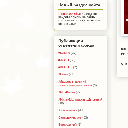
Новый раздел сайта!
Наши партнёры
- здесь вы
найдёте ссылки на сайты
комсомольских ветеранских
организаций.
Публикации
отделений фонда
кот
#БАМ50
(37)
ист
#ЖЗКП
(50)
Чит
#ЖЗКП_2
(2)
#Книги
(41)
#Лауреаты премий
Ленинского комсомола
(9)
#МояВойна
(22)
#МузеиМолодежныхДвижений
(10)
#топонимика
(43)
Балашихинское
(33)
Богородский
(1)