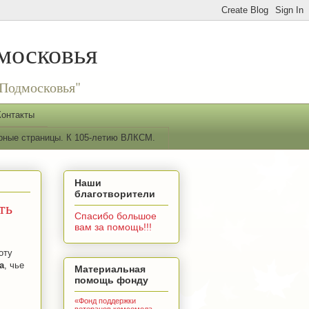
московья
Подмосковья"
Контакты
рные страницы. К 105-летию ВЛКСМ.
Наши
благотворители
ть
Спасибо большое
вам за помощь!!!
оту
а
, чье
Материальная
помощь фонду
«Фонд поддержки
ветеранов комсомола