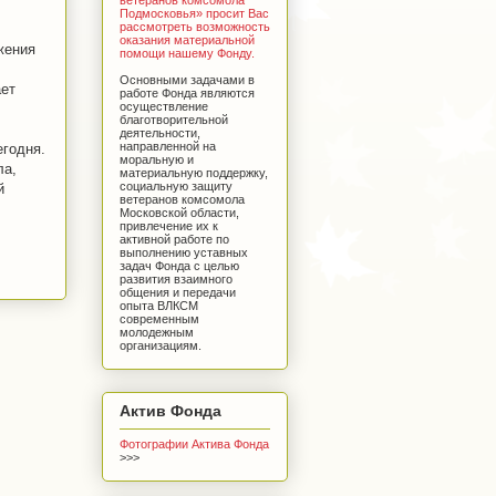
Подмосковья» просит Вас
рассмотреть возможность
оказания материальной
жения
помощи нашему Фонду.
Основными задачами в
ает
работе Фонда являются
осуществление
благотворительной
деятельности,
направленной на
егодня.
моральную и
ла,
материальную поддержку,
социальную защиту
й
ветеранов комсомола
Московской области,
привлечение их к
активной работе по
выполнению уставных
задач Фонда с целью
развития взаимного
общения и передачи
опыта ВЛКСМ
современным
молодежным
организациям.
Актив Фонда
Фотографии Актива Фонда
>>>