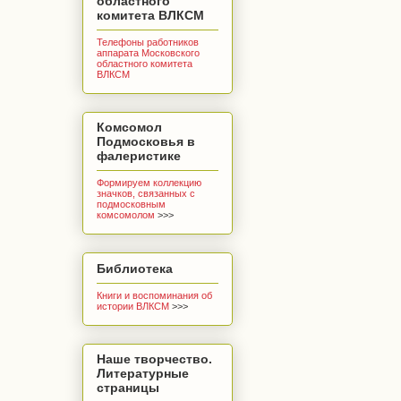
областного
комитета ВЛКСМ
Телефоны работников
аппарата Московского
областного комитета
ВЛКСМ
Комсомол
Подмосковья в
фалеристике
Формируем коллекцию
значков, связанных с
подмосковным
комсомолом
>>>
Библиотека
Книги и воспоминания об
истории ВЛКСМ
>>>
Наше творчество.
Литературные
страницы