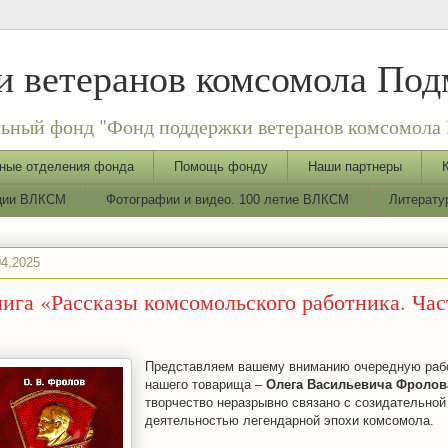
 ветеранов комсомола Под
ьный фонд "Фонд поддержки ветеранов комсомола 
ные отделения фонда
Помощь фонду
Наши партнеры
ации ВЛКСМ
Фотографии и видео. 100 летие ВЛКСМ
Литерату
04.2025
ига «Рассказы комсомольского работника. Час
Представляем вашему вниманию очередную раб
нашего товарища –
Олега Васильевича Фролов
творчество неразрывно связано с созидательной
деятельностью легендарной эпохи комсомола.