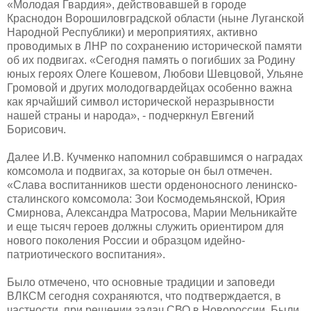
«Молодая Гвардия», действовавшей в городе
Краснодон Ворошиловградской области (ныне Луганской
Народной Республики) и мероприятиях, активно
проводимых в ЛНР по сохранению исторической памяти
об их подвигах. «Сегодня память о погибших за Родину
юных героях Олеге Кошевом, Любови Шевцовой, Ульяне
Громовой и других молодогвардейцах особенно важна
как ярчайший символ исторической неразрывности
нашей страны и народа», - подчеркнул Евгений
Борисович.
Далее И.В. Кучменко напомнил собравшимся о наградах
комсомола и подвигах, за которые он был отмечен.
«Слава воспитанников шести орденоносного ленинско-
сталинского комсомола: Зои Космодемьянской, Юрия
Смирнова, Александра Матросова, Марии Мельникайте
и еще тысяч героев должны служить ориентиром для
нового поколения России и образцом идейно-
патриотического воспитания».
Было отмечено, что основные традиции и заповеди
ВЛКСМ сегодня сохраняются, что подтверждается, в
частности, при решении задач СВО в Новороссии. Были