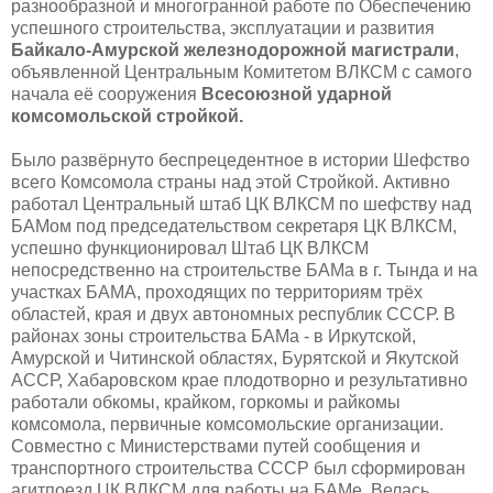
разнообразной и многогранной работе по Обеспечению
успешного строительства, эксплуатации и развития
Байкало-Амурской железнодорожной магистрали
,
объявленной Центральным Комитетом ВЛКСМ с самого
начала её сооружения
Всесоюзной ударной
комсомольской стройкой.
Было развёрнуто беспрецедентное в истории Шефство
всего Комсомола страны над этой Стройкой. Активно
работал Центральный штаб ЦК ВЛКСМ по шефству над
БАМом под председательством секретаря ЦК ВЛКСМ,
успешно функционировал Штаб ЦК ВЛКСМ
непосредственно на строительстве БАМа в г. Тында и на
участках БАМА, проходящих по территориям трёх
областей, края и двух автономных республик СССР. В
районах зоны строительства БАМа - в Иркутской,
Амурской и Читинской областях, Бурятской и Якутской
АССР, Хабаровском крае плодотворно и результативно
работали обкомы, крайком, горкомы и райкомы
комсомола, первичные комсомольские организации.
Совместно с Министерствами путей сообщения и
транспортного строительства СССР был сформирован
агитпоезд ЦК ВЛКСМ для работы на БАМе. Велась