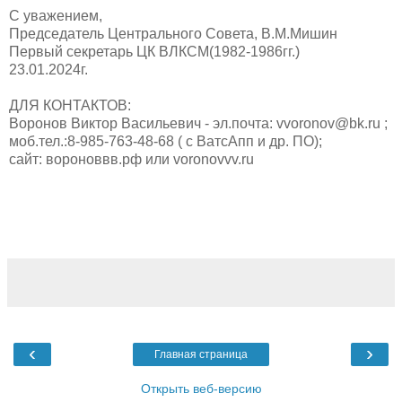
С уважением,
Председатель Центрального Совета, В.М.Мишин
Первый секретарь ЦК ВЛКСМ(1982-1986гг.)
23.01.2024г.
ДЛЯ КОНТАКТОВ:
Воронов Виктор Васильевич - эл.почта: vvoronov@bk.ru ;
моб.тел.:8-985-763-48-68 ( с ВатсАпп и др. ПО);
сайт: вороноввв.рф или voronovvv.ru
‹
›
Главная страница
Открыть веб-версию