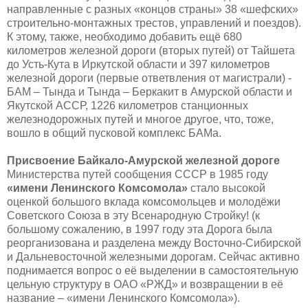
направленные с разных «концов страны» 38 «шефских»
строительно-монтажных трестов, управлений и поездов).
К этому, также, необходимо добавить ещё 680
километров железной дороги (вторых путей) от Тайшета
до Усть-Кута в Иркутской области и 397 километров
железной дороги (первые ответвления от магистрали) -
БАМ – Тында и Тында – Беркакит в Амурской области и
Якутской АССР, 1226 километров станционных
железнодорожных путей и многое другое, что, тоже,
вошло в общий пусковой комплекс БАМа.
Присвоение Байкало-Амурской железной дороге
Министерства путей сообщения СССР в 1985 году
«имени Ленинского Комсомола»
стало высокой
оценкой большого вклада комсомольцев и молодёжи
Советского Союза в эту Всенародную Стройку! (к
большому сожалению, в 1997 году эта Дорога была
реорганизована и разделена между Восточно-Сибирской
и Дальневосточной железными дорогам. Сейчас активно
поднимается вопрос о её выделении в самостоятельную
цельную структуру в ОАО «РЖД» и возвращении в её
название – «имени Ленинского Комсомола»).