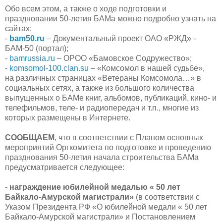
Обо всем этом, а также о ходе подготовки и
праздновании 50-летия БАМа можно подробно узнать на
сайтах:
-
bam50.ru
– Документальный проект ОАО «РЖД» -
БАМ-50 (портал);
-
bamrussia.ru
– ОРОО «Бамовское Содружество»;
-
komsomol-100.clan.su
– «Комсомол в нашей судьбе»,
на различных страницах «Ветераны Комсомола…» в
социальных сетях, а также из большого количества
выпущенных о БАМе книг, альбомов, публикаций, кино- и
телефильмов, теле- и радиопередач и т.п., многие из
которых размещены в Интернете.
СООБЩАЕМ
, что в соответствии с Планом основных
мероприятий Оргкомитета по подготовке и проведению
празднования 50-летия начала строительства БАМа
предусматривается следующее:
-
награждение юбилейной медалью « 50 лет
Байкало-Амурской магистрали»
(в соответствии с
Указом Президента РФ «О юбилейной медали « 50 лет
Байкало-Амурской магистрали» и Постановлением