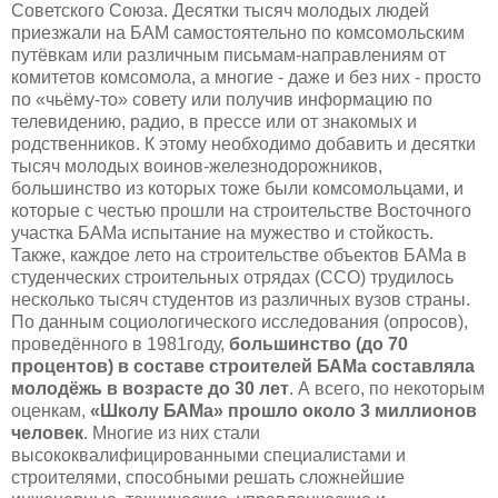
Советского Союза. Десятки тысяч молодых людей
приезжали на БАМ самостоятельно по комсомольским
путёвкам или различным письмам-направлениям от
комитетов комсомола, а многие - даже и без них - просто
по «чьёму-то» совету или получив информацию по
телевидению, радио, в прессе или от знакомых и
родственников. К этому необходимо добавить и десятки
тысяч молодых воинов-железнодорожников,
большинство из которых тоже были комсомольцами, и
которые с честью прошли на строительстве Восточного
участка БАМа испытание на мужество и стойкость.
Также, каждое лето на строительстве объектов БАМа в
студенческих строительных отрядах (ССО) трудилось
несколько тысяч студентов из различных вузов страны.
По данным социологического исследования (опросов),
проведённого в 1981году,
большинство (до 70
процентов) в составе строителей БАМа составляла
молодёжь в возрасте до 30 лет
. А всего, по некоторым
оценкам,
«Школу БАМа» прошло около 3 миллионов
человек
. Многие из них стали
высококвалифицированными специалистами и
строителями, способными решать сложнейшие