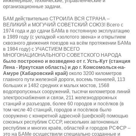
инженерные, технические, управленческие и
организационные задачи.
БАМ действительно СТРОИЛА ВСЯ СТРАНА –
ВЕЛИКИЙ и МОГУЧИЙ СОВЕТСКИЙ СОЮЗ! Всего с
1974 года и до сдачи БАМа в постоянную эксплуатацию
в 1989 году (с укладкой «золотого звена» и открытием
сквозного движения поездов на всём протяжении БАМа
в 1984 году) с УЧАСТИЕМ ВСЕГО
МНОГОНАЦИОНАЛЬНОГО СОВЕТСКОГО НАРОДА
было построено и возведено от г. Усть-Кут (станция
Лена - Иркутская область) и до г. Комсомольск-на-
Амуре (Хабаровский край)
около 3200 километров
главного пути железной дороги, восемь тоннелей, 113
больших и 1482 средних и малых мостов, 1568
водопропускных сооружений, тысячи километров линий
электроснабжения и связи, 211 железнодорожных
станций и разъездов, более 60 городов и посёлков (в
том числе 40 станций, городов и посёлков было
сооружено с конкретной адресной (шефской) помощью
союзных республик СССР, нескольких автономных
республик и многих краёв, областей и городов РСФСР –
это на БАМе осуществили специально созданные и