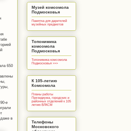
Музей комсомола
Подмосковья
и
Памятка для дарителей
музейных предметов
ия
табе
Топонимика
торией
комсомола
ый
Подмосковья
Топонимика комсомола
Подмосковья >>>
ала 650
тавлены
К 105-летию
ны,
Комсомола
туры,
Планы работы
Президиума, городских и
районных отделений к 105
90-е
летию ВЛКСМ
ыграли
от
 даже в
Телефоны
Московского