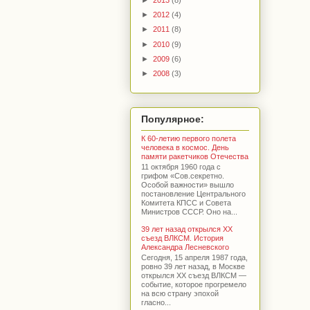
►
2012
(4)
►
2011
(8)
►
2010
(9)
►
2009
(6)
►
2008
(3)
Популярное:
К 60-летию первого полета
человека в космос. День
памяти ракетчиков Отечества
11 октября 1960 года с
грифом «Сов.секретно.
Особой важности» вышло
постановление Центрального
Комитета КПСС и Совета
Министров СССР. Оно на...
39 лет назад открылся XX
съезд ВЛКСМ. История
Александра Лесневского
Сегодня, 15 апреля 1987 года,
ровно 39 лет назад, в Москве
открылся XX съезд ВЛКСМ —
событие, которое прогремело
на всю страну эпохой
гласно...