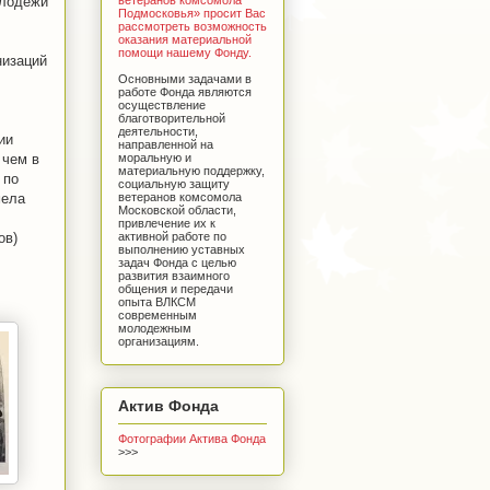
олодежи
Подмосковья» просит Вас
рассмотреть возможность
оказания материальной
помощи нашему Фонду.
низаций
Основными задачами в
работе Фонда являются
осуществление
благотворительной
деятельности,
ии
направленной на
моральную и
 чем в
материальную поддержку,
 по
социальную защиту
ветеранов комсомола
мела
Московской области,
привлечение их к
активной работе по
ов)
выполнению уставных
задач Фонда с целью
развития взаимного
общения и передачи
опыта ВЛКСМ
современным
молодежным
организациям.
Актив Фонда
Фотографии Актива Фонда
>>>