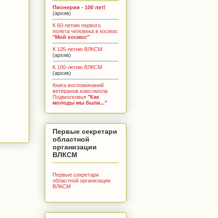
Пионерии - 100 лет!
(архив)
К 60-летию первого
полета человека в космос
"Мой космос"
К 105-летию ВЛКСМ
(архив)
К 100-летию ВЛКСМ
(архив)
Книга воспоминаний
ветеранов комсомола
Подмосковья
"Как
молоды мы были..."
Первые секретари
областной
организации
ВЛКСМ
Первые секретари
областной организации
ВЛКСМ