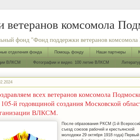
 ветеранов комсомола Под
ьный фонд "Фонд поддержки ветеранов комсомола 
ные отделения фонда
Помощь фонду
Наши партнеры
ации ВЛКСМ
Фотографии и видео. 100 летие ВЛКСМ
Литерату
02.2024
здравляем всех ветеранов комсомола Подмоск
 105-й годовщиной создания Московской обла
ганизации ВЛКСМ.
После образования РКСМ (1-й Всеросси
съезд союзов рабочей и крестьянской
молодежи 29 октября 1918 года) Первый