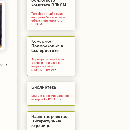
областного
комитета ВЛКСМ
Телефоны работников
аппарата Московского
областного комитета
ВЛКСМ
Комсомол
Подмосковья в
фалеристике
Формируем коллекцию
значков, связанных с
ся к
подмосковным
комсомолом
>>>
Библиотека
Книги и воспоминания об
истории ВЛКСМ
>>>
Наше творчество.
Литературные
страницы