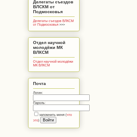
Делегаты съездов
ВЛСКМ от
Подмосковья
Делегаты съездов ВЛКСМ
от Подмосковья
>>>
Отдел научной
молодёжи МК
ВЛКСМ
Отдел научной молодёжи
МК ВЛКСМ
Почта
Логин:
Пароль:
запомнить меня
(
что
это
)