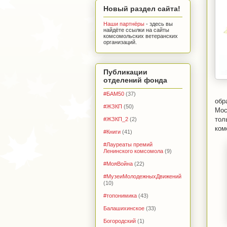
Новый раздел сайта!
Наши партнёры
- здесь вы
найдёте ссылки на сайты
комсомольских ветеранских
организаций.
Публикации
отделений фонда
#БАМ50
(37)
обр
#ЖЗКП
(50)
Мос
тол
#ЖЗКП_2
(2)
ком
#Книги
(41)
#Лауреаты премий
Ленинского комсомола
(9)
#МояВойна
(22)
#МузеиМолодежныхДвижений
(10)
#топонимика
(43)
Балашихинское
(33)
Богородский
(1)