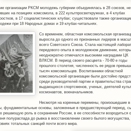
ме организации РКСМ молодежь губернии объединялась в 28 союзов, не
явших на позициях комсомола, в 222 культпросветкружках, в 4 клубах
ростков, в 17 социалистических клубах; существовали также организаци
одежи при 18 Народных домах и 19 клубах-читальнях.
Со временем, областная комсомольская организац
выросла до одного из признанных лидеров в масш
всего Советского Союза. Стала настоящей лабора
передового опыта в молодежном движении, котор
неоднократно отмечался высокими наградами ЦК
ВЛКСМ. В период своего расцвета - 70-80 е годы
прошлого столетия, численность ее рядов превыш
тысяч комсомольцев. Воспитанники областной
комсомольской организации были достойно предс
среди руководителей партии и правительства стра
выдающихся спортсменов, ученых, деятелей куль
космонавтов, военачальников.
Несмотря на коренные перемены, произошедшие в 
ы, фундаментальные основы, заложенные в предшествующий период, с
ю решающую роль в сохранении России, в ее способности возродиться 
вня полураспада до рывка в восстановлении своего былого могущества,
овиях тотальных санкций почти всего мира.