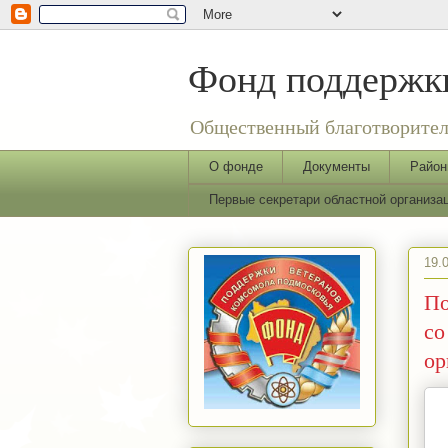
Фонд поддержки
Общественный благотворител
О фонде
Документы
Район
Первые секретари областной организ
19.
По
со
ор