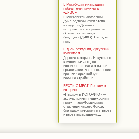
В Мособлдуме наградили
победителей конкурса
«ДИВО»
В Московской областной
Думе подвели итоги этапа
конкурса «Духовно-
историческое возрождение
Отечества: взгляд в
будущее» (ДИВО). Награды
полу...
С днём рождения, Иркутский
комсомол!
Дорогие ветераны Иркутского
комсомола! Сегодня
исполняется 106 лет вашей
организации. Ваше поколение
прошло через войну и
великие стройки. И...
ВЕСТИ С МЕСТ. Пешком в
историю
«Пешком в ИСТОРИЮ» —
экскурсионный пешеходный
проект Наро-Фоминского
отделения нашего Фонда,
благодаря которому мы вновь
и вновь возвращаемс...