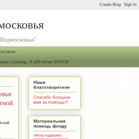
московья
Подмосковья"
Контакты
рные страницы. К 105-летию ВЛКСМ.
Наши
благотворители
овья
Спасибо большое
стной
вам за помощь!!!
Материальная
йский
помощь фонду
«Фонд поддержки
ветеранов комсомола