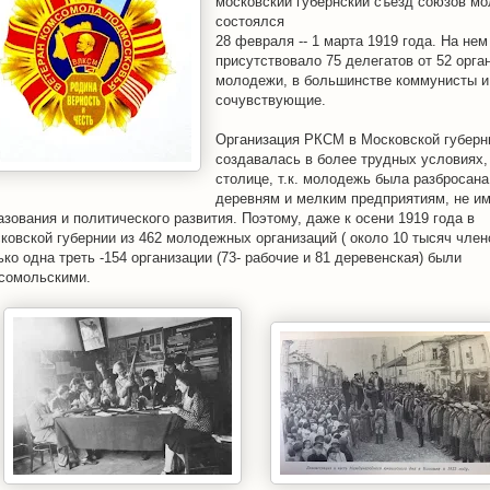
московский губернский съезд союзов м
состоялся
28 февраля -- 1 марта 1919 года. На нем
присутствовало 75 делегатов от 52 орга
молодежи, в большинстве коммунисты и
сочувствующие.
Организация РКСМ в Московской губерн
создавалась в более трудных условиях,
столице, т.к. молодежь была разбросана
деревням и мелким предприятиям, не и
азования и политического развития. Поэтому, даже к осени 1919 года в
ковской губернии из 462 молодежных организаций ( около 10 тысяч член
ько одна треть -154 организации (73- рабочие и 81 деревенская) были
сомольскими.