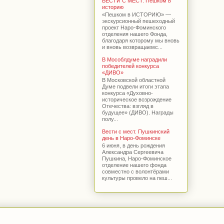
ВЕСТИ С МЕСТ. Пешком в
историю
«Пешком в ИСТОРИЮ» —
экскурсионный пешеходный
проект Наро-Фоминского
отделения нашего Фонда,
благодаря которому мы вновь
и вновь возвращаемс...
В Мособлдуме наградили
победителей конкурса
«ДИВО»
В Московской областной
Думе подвели итоги этапа
конкурса «Духовно-
историческое возрождение
Отечества: взгляд в
будущее» (ДИВО). Награды
полу...
Вести с мест. Пушкинский
день в Наро-Фоминске
6 июня, в день рождения
Александра Сергеевича
Пушкина, Наро-Фоминское
отделение нашего фонда
совместно с волонтёрами
культуры провело на пеш...