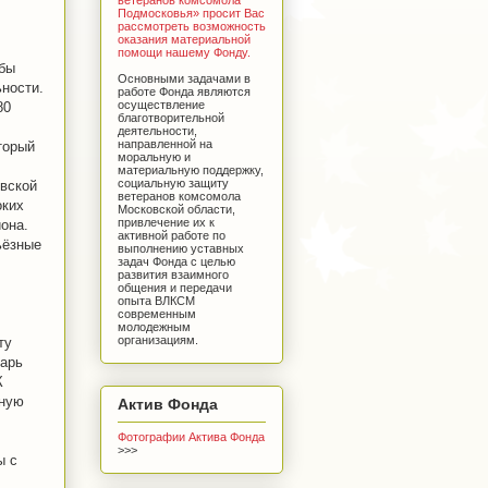
Подмосковья» просит Вас
рассмотреть возможность
оказания материальной
помощи нашему Фонду.
обы
Основными задачами в
ности.
работе Фонда являются
осуществление
80
благотворительной
деятельности,
направленной на
торый
моральную и
материальную поддержку,
социальную защиту
овской
ветеранов комсомола
оких
Московской области,
привлечение их к
она.
активной работе по
ьёзные
выполнению уставных
задач Фонда с целью
развития взаимного
общения и передачи
опыта ВЛКСМ
современным
молодежным
организациям.
ту
тарь
К
вную
Актив Фонда
Фотографии Актива Фонда
>>>
ы с