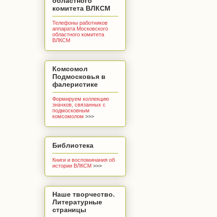
областного
комитета ВЛКСМ
Телефоны работников
аппарата Московского
областного комитета
ВЛКСМ
Комсомол
Подмосковья в
фалеристике
Формируем коллекцию
значков, связанных с
подмосковным
комсомолом
>>>
Библиотека
Книги и воспоминания об
истории ВЛКСМ
>>>
Наше творчество.
Литературные
страницы