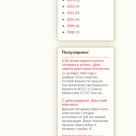
►
2012
(4)
►
2011
(8)
►
2010
(9)
►
2009
(6)
►
2008
(3)
Популярное:
К 60-летию первого полета
человека в космос. День
памяти ракетчиков Отечества
11 октября 1960 года с
грифом «Сов.секретно.
Особой важности» вышло
постановление Центрального
Комитета КПСС и Совета
Министров СССР. Оно на...
С днём рождения, Иркутский
комсомол!
Дорогие ветераны Иркутского
комсомола! Сегодня
исполняется 106 лет вашей
организации. Ваше поколение
прошло через войну и
великие стройки. И...