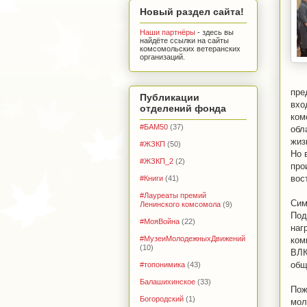
Новый раздел сайта!
Наши партнёры
- здесь вы
найдёте ссылки на сайты
комсомольских ветеранских
организаций.
пре
Публикации
вхо
отделений фонда
ком
#БАМ50
(37)
обл
жиз
#ЖЗКП
(50)
Но 
#ЖЗКП_2
(2)
про
вос
#Книги
(41)
#Лауреаты премий
Сим
Ленинского комсомола
(9)
Под
#МояВойна
(22)
наг
#МузеиМолодежныхДвижений
ком
(10)
ВЛК
общ
#топонимика
(43)
Балашихинское
(33)
Пож
Богородский
(1)
мол