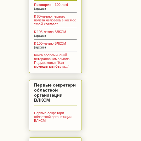
Пионерии - 100 лет!
(архив)
К 60-летию первого
полета человека в космос
"Мой космос"
К 105-летию ВЛКСМ
(архив)
К 100-летию ВЛКСМ
(архив)
Книга воспоминаний
ветеранов комсомола
Подмосковья
"Как
молоды мы были..."
Первые секретари
областной
организации
ВЛКСМ
Первые секретари
областной организации
ВЛКСМ