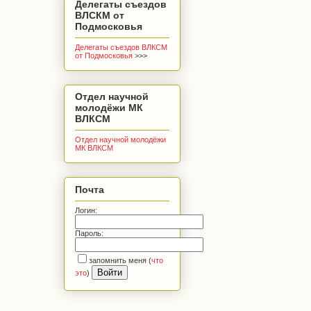
Делегаты съездов
ВЛСКМ от
Подмосковья
Делегаты съездов ВЛКСМ
от Подмосковья
>>>
Отдел научной
молодёжи МК
ВЛКСМ
Отдел научной молодёжи
МК ВЛКСМ
Почта
Логин:
Пароль:
запомнить меня
(
что
это
)