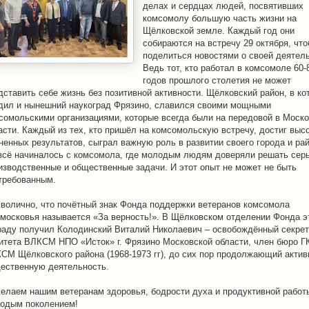
делах и сердцах людей, посвятивших
комсомолу большую часть жизни на
Щёлковской земле. Каждый год они
собираются на встречу 29 октября, чт
поделиться новостями о своей деятель
Ведь тот, кто работал в комсомоле 60-
годов прошлого столетия не может
дставить себе жизнь без позитивной активности.
Щёлковский район, в ко
дил и нынешний наукоград Фрязино, славился своими мощными
сомольскими организациями, которые всегда были на передовой в Моск
асти. Каждый из тех, кто пришёл на комсомольскую встречу, достиг выс
ненных результатов, сыграл важную роль в развитии своего города и рай
всё начиналось с комсомола, где молодым людям доверяли решать сер
изводственные и общественные задачи. И этот опыт не может не быть
требованным.
волично, что почётный знак Фонда поддержки ветеранов комсомола
московья называется «За верность!». В Щёлковском отделении Фонда э
раду получил Колодинский Виталий Николаевич – освобождённый секре
итета ВЛКСМ НПО «Исток» г. Фрязино Московской области, член бюро Г
СМ Щёлковского района (1968-1973 гг), до сих пор продолжающий акти
ественную деятельность.
елаем нашим ветеранам здоровья, бодрости духа и продуктивной работ
одым поколением!