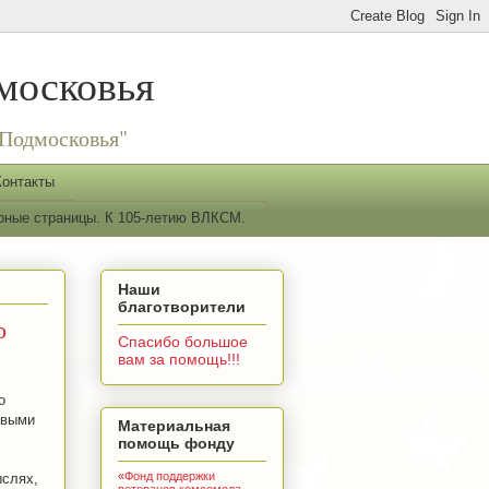
московья
Подмосковья"
Контакты
рные страницы. К 105-летию ВЛКСМ.
Наши
благотворители
о
Спасибо большое
вам за помощь!!!
о
евыми
Материальная
помощь фонду
«Фонд поддержки
ыслях,
ветеранов комсомола