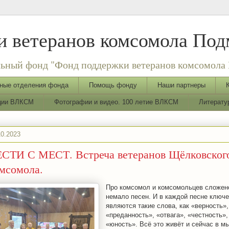
 ветеранов комсомола Под
ьный фонд "Фонд поддержки ветеранов комсомола 
ные отделения фонда
Помощь фонду
Наши партнеры
ации ВЛКСМ
Фотографии и видео. 100 летие ВЛКСМ
Литерату
10.2023
СТИ С МЕСТ. Встреча ветеранов Щёлковског
мсомола.
Про комсомол и комсомольцев сложен
немало песен. И в каждой песне ключ
являются такие слова, как «верность»,
«преданность», «отвага», «честность»,
«юность». Всё это живёт и сейчас в м