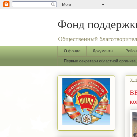
Фонд поддержки
Общественный благотворител
О фонде
Документы
Район
Первые секретари областной организ
31.
ВЕ
ко