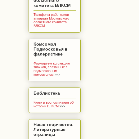
областного
комитета ВЛКСМ
Телефоны работников
аппарата Московского
областного комитета
ВЛКСМ
Комсомол
Подмосковья в
фалеристике
Формируем коллекцию
значков, связанных с
подмосковным
комсомолом
>>>
Библиотека
Книги и воспоминания об
истории ВЛКСМ
>>>
Наше творчество.
Литературные
страницы