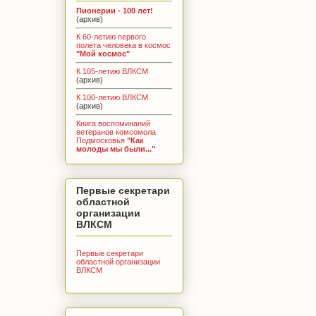
Пионерии - 100 лет!
(архив)
К 60-летию первого
полета человека в космос
"Мой космос"
К 105-летию ВЛКСМ
(архив)
К 100-летию ВЛКСМ
(архив)
Книга воспоминаний
ветеранов комсомола
Подмосковья
"Как
молоды мы были..."
Первые секретари
областной
организации
ВЛКСМ
Первые секретари
областной организации
ВЛКСМ