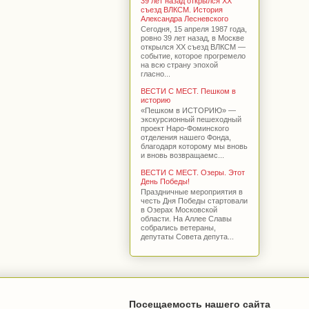
39 лет назад открылся XX
съезд ВЛКСМ. История
Александра Лесневского
Сегодня, 15 апреля 1987 года,
ровно 39 лет назад, в Москве
открылся XX съезд ВЛКСМ —
событие, которое прогремело
на всю страну эпохой
гласно...
ВЕСТИ С МЕСТ. Пешком в
историю
«Пешком в ИСТОРИЮ» —
экскурсионный пешеходный
проект Наро-Фоминского
отделения нашего Фонда,
благодаря которому мы вновь
и вновь возвращаемс...
ВЕСТИ С МЕСТ. Озеры. Этот
День Победы!
Праздничные мероприятия в
честь Дня Победы стартовали
в Озерах Московской
области. На Аллее Славы
собрались ветераны,
депутаты Совета депута...
Посещаемость нашего сайта