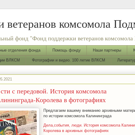
 ветеранов комсомола Под
ьный фонд "Фонд поддержки ветеранов комсомола 
ные отделения фонда
Помощь фонду
Наши партнеры
ации ВЛКСМ
Фотографии и видео. 100 летие ВЛКСМ
Литерату
05.2021
сти с передовой. История комсомола
лининграда-Королева в фотографиях
Предлагаем вашему вниманию архивными матер
по истории комсомола Калининграда
Дела,события, люди. История комсомола Калини
Королева в архивных фотографиях