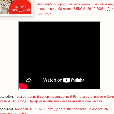
Фотоальбом Городское комсомольское собрание,
посвященное 90-летию ВЛКСМ. 29.10.2008г. ДиК
Костино»
оальбом.
Торжественный вечер, посвященный 95-летию Ленинского Ком
октября 2013 года. Центр развития творчества детей и юношества
оальбом.
Королев. ВЛКСМ 95 лет. Делегация Королева на областном
жественном вечере