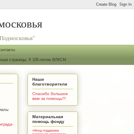
московья
Подмосковья"
Контакты
рные страницы. К 105-летию ВЛКСМ.
Наши
благотворители
Спасибо большое
вам за помощь!!!
иалы
Материальная
помощь фонду
нграда-
«Фонд поддержки
ветеранов комсомола