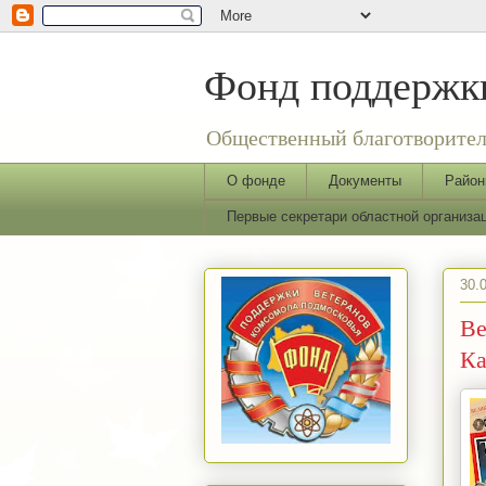
Фонд поддержки
Общественный благотворител
О фонде
Документы
Район
Первые секретари областной организ
30.
Ве
Ка