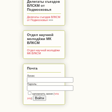
Делегаты съездов
ВЛСКМ от
Подмосковья
Делегаты съездов ВЛКСМ
от Подмосковья
>>>
Отдел научной
молодёжи МК
ВЛКСМ
Отдел научной молодёжи
МК ВЛКСМ
Почта
Логин:
Пароль:
запомнить меня
(
что
это
)