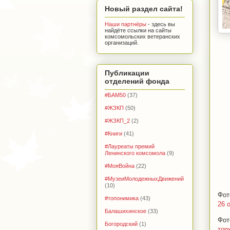
Новый раздел сайта!
Наши партнёры
- здесь вы
найдёте ссылки на сайты
комсомольских ветеранских
организаций.
Публикации
отделений фонда
#БАМ50
(37)
#ЖЗКП
(50)
#ЖЗКП_2
(2)
#Книги
(41)
#Лауреаты премий
Ленинского комсомола
(9)
#МояВойна
(22)
#МузеиМолодежныхДвижений
(10)
Фот
#топонимика
(43)
26 
Балашихинское
(33)
Фот
Богородский
(1)
тор