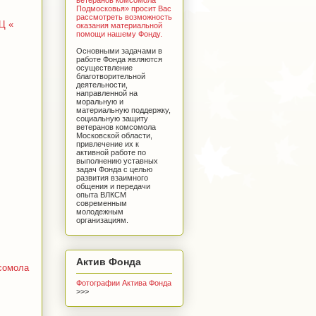
Подмосковья» просит Вас
рассмотреть возможность
Ц «
оказания материальной
помощи нашему Фонду.
Основными задачами в
работе Фонда являются
осуществление
благотворительной
деятельности,
направленной на
моральную и
материальную поддержку,
социальную защиту
ветеранов комсомола
Московской области,
привлечение их к
активной работе по
выполнению уставных
задач Фонда с целью
развития взаимного
общения и передачи
опыта ВЛКСМ
современным
молодежным
организациям.
Актив Фонда
сомола
Фотографии Актива Фонда
>>>