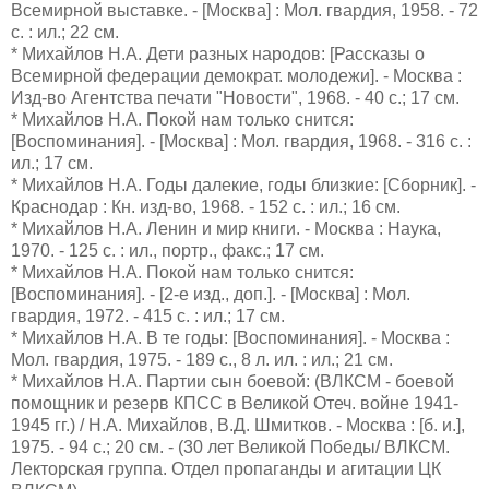
Всемирной выставке. - [Москва] : Мол. гвардия, 1958. - 72
с. : ил.; 22 см.
* Михайлов Н.А. Дети разных народов: [Рассказы о
Всемирной федерации демократ. молодежи]. - Москва :
Изд-во Агентства печати "Новости", 1968. - 40 с.; 17 см.
* Михайлов Н.А. Покой нам только снится:
[Воспоминания]. - [Москва] : Мол. гвардия, 1968. - 316 с. :
ил.; 17 см.
* Михайлов Н.А. Годы далекие, годы близкие: [Сборник]. -
Краснодар : Кн. изд-во, 1968. - 152 с. : ил.; 16 см.
* Михайлов Н.А. Ленин и мир книги. - Москва : Наука,
1970. - 125 с. : ил., портр., факс.; 17 см.
* Михайлов Н.А. Покой нам только снится:
[Воспоминания]. - [2-е изд., доп.]. - [Москва] : Мол.
гвардия, 1972. - 415 с. : ил.; 17 см.
* Михайлов Н.А. В те годы: [Воспоминания]. - Москва :
Мол. гвардия, 1975. - 189 с., 8 л. ил. : ил.; 21 см.
* Михайлов Н.А. Партии сын боевой: (ВЛКСМ - боевой
помощник и резерв КПСС в Великой Отеч. войне 1941-
1945 гг.) / Н.А. Михайлов, В.Д. Шмитков. - Москва : [б. и.],
1975. - 94 с.; 20 см. - (30 лет Великой Победы/ ВЛКСМ.
Лекторская группа. Отдел пропаганды и агитации ЦК