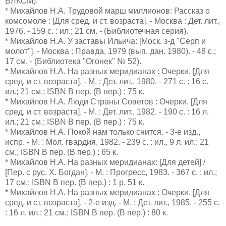
ВЛКСМ).
* Михайлов Н.А. Трудовой марш миллионов: Рассказ о
комсомоле : [Для сред. и ст. возраста]. - Москва : Дет. лит.,
1976. - 159 с. : ил.; 21 см. - (Библиотечная серия).
* Михайлов Н.А. У заставы Ильича: [Моск. з-д "Серп и
молот"]. - Москва : Правда, 1979 (вып. дан. 1980). - 48 с.;
17 см. - (Библиотека "Огонек" № 52).
* Михайлов Н.А. На разных меридианах : Очерки. [Для
сред. и ст. возраста]. - М. : Дет. лит., 1980. - 271 с. : 16 с.
ил.; 21 см.; ISBN В пер. (В пер.) : 75 к.
* Михайлов Н.А. Люди Страны Советов : Очерки. [Для
сред. и ст. возраста]. - М. : Дет. лит., 1982. - 190 с. : 16 л.
ил.; 21 см.; ISBN В пер. (В пер.) : 75 к.
* Михайлов Н.А. Покой нам только снится. - 3-е изд.,
испр. - М. : Мол. гвардия, 1982. - 239 с. : ил., 9 л. ил.; 21
см.; ISBN В пер. (В пер.) : 65 к.
* Михайлов Н.А. На разных меридианах: [Для детей] /
[Пер. с рус. Х. Богдан]. - М. : Прогресс, 1983. - 367 с. : ил.;
17 см.; ISBN В пер. (В пер.) : 1 р. 51 к.
* Михайлов Н.А. На разных меридианах : Очерки. [Для
сред. и ст. возраста]. - 2-е изд. - М. : Дет. лит., 1985. - 255 с.
: 16 л. ил.; 21 см.; ISBN В пер. (В пер.) : 80 к.