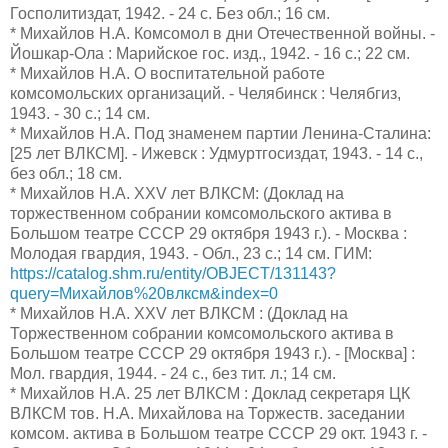
Госполитиздат, 1942. - 24 с. Без обл.; 16 см.
* Михайлов Н.А. Комсомол в дни Отечественной войны. -
Йошкар-Ола : Марийское гос. изд., 1942. - 16 с.; 22 см.
* Михайлов Н.А. О воспитательной работе
комсомольских организаций. - Челябинск : Челябгиз,
1943. - 30 с.; 14 см.
* Михайлов Н.А. Под знаменем партии Ленина-Сталина:
[25 лет ВЛКСМ]. - Ижевск : Удмуртгосиздат, 1943. - 14 с.,
без обл.; 18 см.
* Михайлов Н.А. XXV лет ВЛКСМ: (Доклад на
торжественном собрании комсомольского актива в
Большом театре СССР 29 октября 1943 г.). - Москва :
Молодая гвардия, 1943. - Обл., 23 с.; 14 см. ГИМ:
https://catalog.shm.ru/entity/OBJECT/131143?
query=Михайлов%20влксм&index=0
* Михайлов Н.А. XXV лет ВЛКСМ : (Доклад на
Торжественном собрании комсомольского актива в
Большом театре СССР 29 октября 1943 г.). - [Москва] :
Мол. гвардия, 1944. - 24 с., без тит. л.; 14 см.
* Михайлов Н.А. 25 лет ВЛКСМ : Доклад секретаря ЦК
ВЛКСМ тов. Н.А. Михайлова на Торжеств. заседании
комсом. актива в Большом театре СССР 29 окт. 1943 г. -