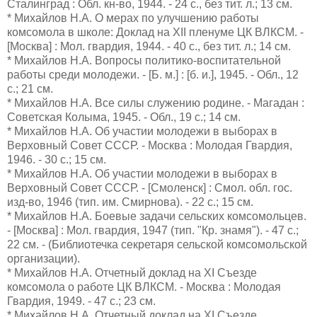
Сталинград : Обл. кн-во, 1944. - 24 с., без тит. л.; 13 см.
* Михайлов Н.А. О мерах по улучшению работы
комсомола в школе: Доклад на XII пленуме ЦК ВЛКСМ. -
[Москва] : Мол. гвардия, 1944. - 40 с., без тит. л.; 14 см.
* Михайлов Н.А. Вопросы политико-воспитательной
работы среди молодежи. - [Б. м.] : [б. и.], 1945. - Обл., 12
с.; 21 см.
* Михайлов Н.А. Все силы служению родине. - Магадан :
Советская Колыма, 1945. - Обл., 19 с.; 14 см.
* Михайлов Н.А. Об участии молодежи в выборах в
Верховный Совет СССР. - Москва : Молодая Гвардия,
1946. - 30 с.; 15 см.
* Михайлов Н.А. Об участии молодежи в выборах в
Верховный Совет СССР. - [Смоленск] : Смол. обл. гос.
изд-во, 1946 (тип. им. Смирнова). - 22 с.; 15 см.
* Михайлов Н.А. Боевые задачи сельских комсомольцев.
- [Москва] : Мол. гвардия, 1947 (тип. "Кр. знамя"). - 47 с.;
22 см. - (Библиотечка секретаря сельской комсомольской
организации).
* Михайлов Н.А. Отчетный доклад на XI Съезде
комсомола о работе ЦК ВЛКСМ. - Москва : Молодая
Гвардия, 1949. - 47 с.; 23 см.
* Михайлов Н.А. Отчетный доклад на XI Съезде